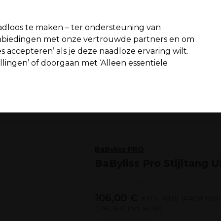
fiteer van 10% extra korting op je 1e online bestelling met code:
PR
dloos te maken – ter ondersteuning van
aanbiedingen met onze vertrouwde partners en om
Zoeken
s accepteren’ als je deze naadloze ervaring wilt.
n interieur
Beauty
Mannen
Vegan
Nieuwe producten
S
ellingen’ of doorgaan met ‘Alleen essentiële
Gratis Bezorging
vanaf slechts €65
Elektra
Stiljtang
BaByliss PRO
BaByliss Pro Stijltang 
(
0
)
106,00 €
EXCL BTW
(PROFESSI
(
128,26 €
incl. BTW)