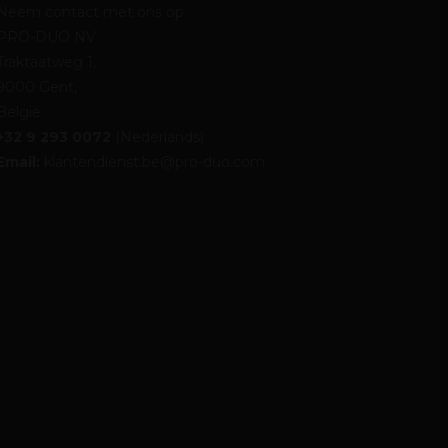
Neem contact met ons op
PRO-DUO NV
Traktaatweg 1,
9000 Gent,
België
+32 9 293 0072
(Nederlands)
Email:
klantendienst.be@pro-duo.com