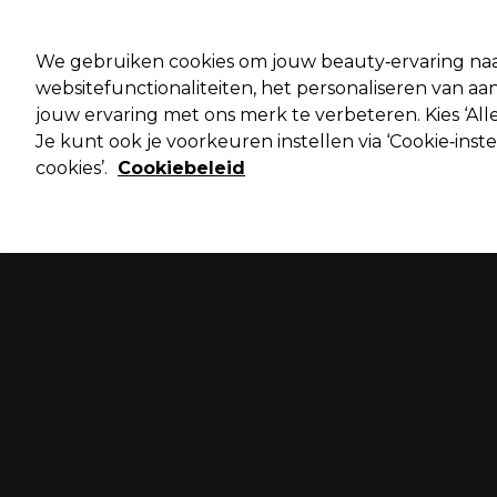
Pro
We gebruiken cookies om jouw beauty‑ervaring naa
websitefunctionaliteiten, het personaliseren van 
jouw ervaring met ons merk te verbeteren. Kies ‘Alle
Merken
Deals ⭐
Haar
Elektra
Salo
Je kunt ook je voorkeuren instellen via ‘Cookie‑inst
cookies’.
Cookiebeleid
Volgende dag geleverd*
Na verzending, maandag t/m vrijdag