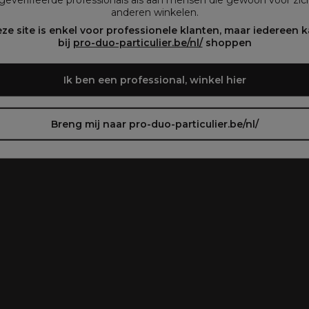
geverifieerde professionals als aan mensen die gewoon voor zich
anderen winkelen.
oir le site en français ᐳ
Zie de site in het Nederlands
ze site is enkel voor professionele klanten, maar iedereen 
bij
pro-duo-particulier.be/nl/
shoppen
Ik ben een professional, winkel hier
Breng mij naar pro-duo-particulier.be/nl/