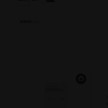
 Inside
ring -