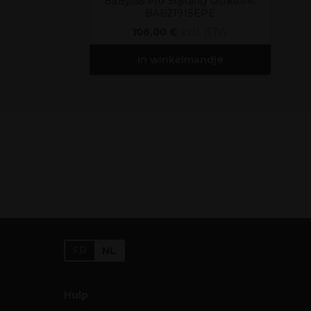
BaByliss Pro Stijltang Ultrasonic
BAB2191SEPE
106,00 €
excl. BTW
In winkelmandje
FR
NL
Hulp