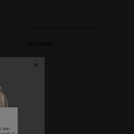
L'Oréal Professionnel Steampod 3.0
195,00€
105,3
excl. BTW
×
n aan