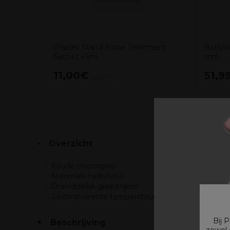
Olaplex Stand Alone Treatment
BaByli
Sachet 45ml
mm
11,00€
51,9
excl. BTW
Overzicht
Koude microspray
Maximale hydratatie
Onmiddellijk gladstrijken
Gecontroleerde temperatuur
Bij 
Beschrijving