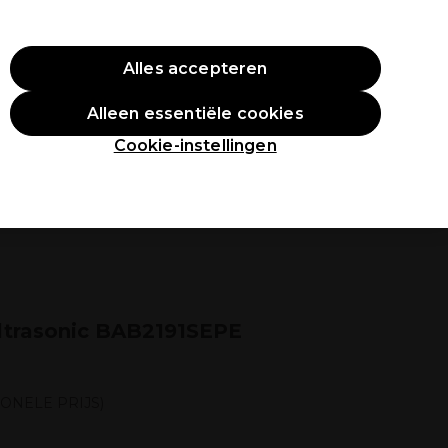
O10
Alles accepteren
Aanmelden
Alleen essentiële cookies
tudenten
Inspiratie
Professionele Awards
Cookie-instellingen
Ultrasonic BAB2191SEPE
ONELE PRIJS)