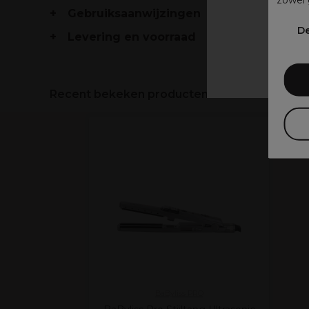
zowel 
Gebruiksaanwijzingen
V
De
Levering en voorraad
Recent bekeken producten
BaByliss PRO