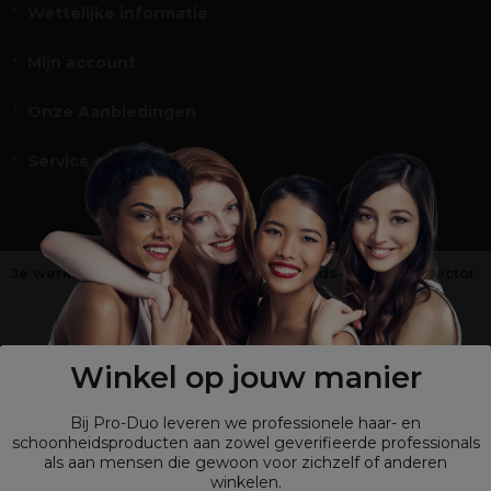
Wettelijke informatie
Mijn account
Onze Aanbiedingen
Service en Contact
Je werkt niet in de kappers-, schoonheids- of barbiersector
?
Shop
onze retailsite
Winkel op jouw manier
Bij Pro-Duo leveren we professionele haar- en
schoonheidsproducten aan zowel geverifieerde professionals
als aan mensen die gewoon voor zichzelf of anderen
winkelen.