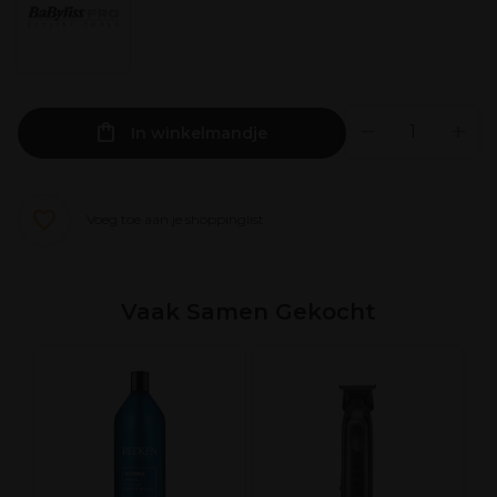
In winkelmandje
Voeg toe aan je shoppinglist
Vaak Samen Gekocht
a
X
e
H