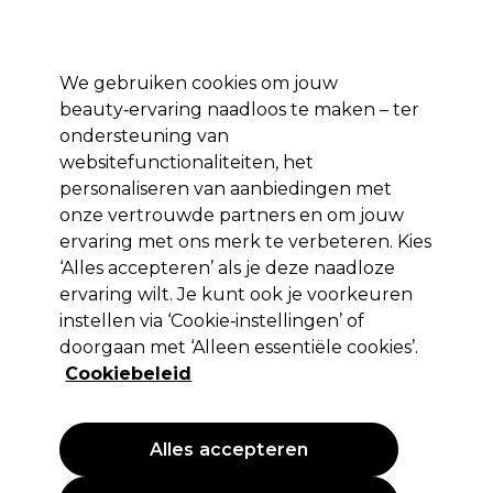
Profiteer van 10% extra korting op je 1e online bestelling met code:
PRO10
Aanmelden
We gebruiken cookies om jouw
beauty‑ervaring naadloos te maken – ter
Merken
Deals ⭐
Haar
Elektra
Salon interieur
Beauty
ondersteuning van
websitefunctionaliteiten, het
Volgende dag geleverd*
Na verzending, maandag t/m vrijdag
personaliseren van aanbiedingen met
onze vertrouwde partners en om jouw
ervaring met ons merk te verbeteren. Kies
BaByliss PRO
‘Alles accepteren’ als je deze naadloze
BaByliss Pro Tondeuse Cut Definer Li-
ervaring wilt. Je kunt ook je voorkeuren
Ion 45mm FX872E
instellen via ‘Cookie‑instellingen’ of
doorgaan met ‘Alleen essentiële cookies’.
(
3
)
Cookiebeleid
109,00 €
EXCL BTW
(PROFESSIONELE PRIJS)
(
131,89 €
incl. BTW)
Alles accepteren