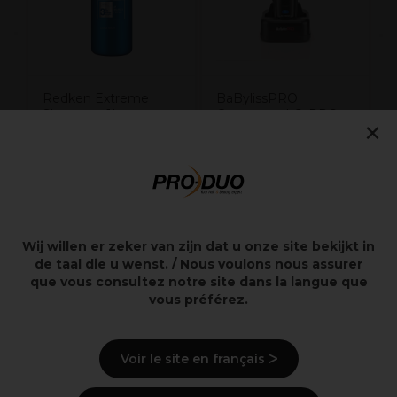
Redken Extreme
BaBylissPRO
Shampoo 1L
Compacte LO-PRO
×
precisietondeuse
31,60€
109,99€
excl. BTW
excl. BTW
Wij willen er zeker van zijn dat u onze site bekijkt in
de taal die u wenst. / Nous voulons nous assurer
Overzicht
que vous consultez notre site dans la langue que
vous préférez.
Beschrijving
Voir le site en français ᐳ
Levering en voorraad