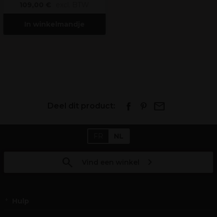
109,00 €
excl. BTW
In winkelmandje
Deel dit product:
FR
NL
Vind een winkel
Hulp