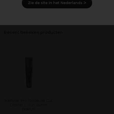
Zie de site in het Nederlands ᐳ
Bekijk de beoordelingen
Recent bekeken producten
BaByliss PRO
BaByliss Pro Tondeuse Cut
Definer Li-Ion 45mm
FX872E