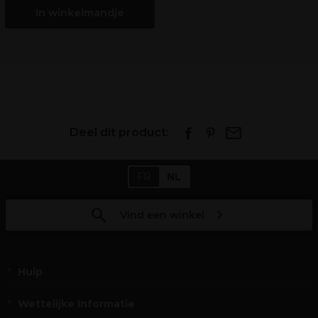
In winkelmandje
Deel dit product:
FR
NL
Vind een winkel
Hulp
Wettelijke informatie