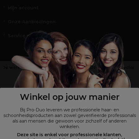
Mijn account
Onze Aanbiedingen
Service en Contact
Je werkt niet in de kappers-, schoonheids- of barbiersector
?
Shop
onze retailsite
Winkel op jouw manier
Bij Pro-Duo leveren we professionele haar- en
schoonheidsproducten aan zowel geverifieerde professionals
als aan mensen die gewoon voor zichzelf of anderen
winkelen.
Deze site is enkel voor professionele klanten,