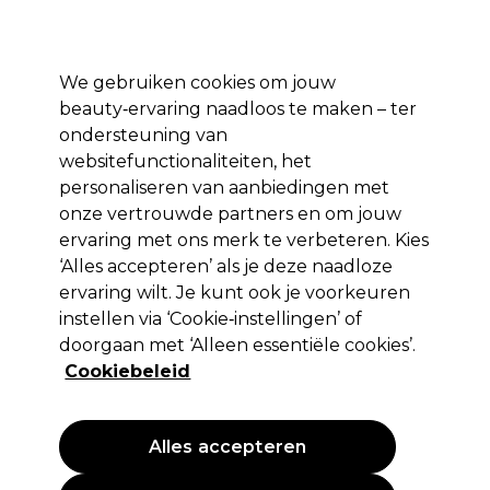
Profiteer van 10% extra korting op je 1e online bestelling met code:
PRO10
Aanmelden
We gebruiken cookies om jouw
beauty‑ervaring naadloos te maken – ter
Merken
Deals ⭐
Haar
Elektra
Salon interieur
Beauty
ondersteuning van
websitefunctionaliteiten, het
Volgende dag geleverd*
Na verzending, maandag t/m vrijdag
personaliseren van aanbiedingen met
onze vertrouwde partners en om jouw
ervaring met ons merk te verbeteren. Kies
Panasonic
‘Alles accepteren’ als je deze naadloze
Panasonic Tondeuse Op
ervaring wilt. Je kunt ook je voorkeuren
Wisselstroom/oplaadbaar ER-GP86
instellen via ‘Cookie‑instellingen’ of
doorgaan met ‘Alleen essentiële cookies’.
(
2
)
Cookiebeleid
175,00 €
250,00 €
EXCL BTW
(PROFESSIONELE
PRIJS)
(
211,75 €
incl. BTW)
Alles accepteren
PROMOTIE