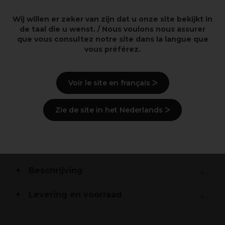
Overzicht
Wij willen er zeker van zijn dat u onze site bekijkt in
de taal die u wenst. / Nous voulons nous assurer
que vous consultez notre site dans la langue que
• Inclusief: laadstation opzetkam en lader
vous préférez.
• Voeding: batterij of netstroom
• Breedte scheerkop: 45 mm
• Type stekker: eurostekker
• Laadtijd: 1 uur
Voir le site en français ᐳ
• Lineaire motor
• Krachtige lithium-ionbatterij
Zie de site in het Nederlands ᐳ
• Licht ergonomisch design
• Batterijstatuslampje
• Zowel bedraad als draadloos te gebruiken
Beschrijving
Levering en voorraad