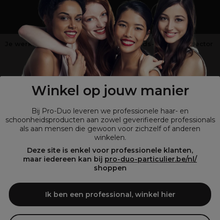
Je werkt niet in de kappers-, schoonheids- of barbiersector
?
Shop
onze retailsite
Winkel op jouw manier
Bij Pro-Duo leveren we professionele haar- en
schoonheidsproducten aan zowel geverifieerde professionals
als aan mensen die gewoon voor zichzelf of anderen
winkelen.
Deze site is enkel voor professionele klanten,
maar iedereen kan bij
pro-duo-particulier.be/nl/
shoppen
© Tous droits réservés © Pro-Duo
2026
Bij Pro-Duo begrijpen we de unieke behoeften van de Belgische markt
Ik ben een professional, winkel hier
in haar en schoonheid. Onze hoogwaardige professionele producten
zijn niet alleen trendy, maar ook ontworpen om kappers en
schoonheidsspecialisten te ondersteunen in hun streven naar perfectie