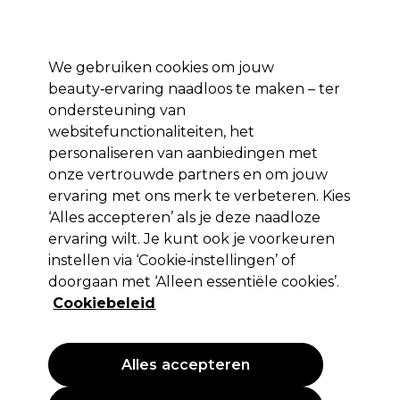
Profiteer van 10% extra korting op je 1e online bestelling met code:
PRO10
Aanmelden
We gebruiken cookies om jouw
beauty‑ervaring naadloos te maken – ter
Merken
Deals ⭐
Haar
Elektra
Salon interieur
Beauty
ondersteuning van
websitefunctionaliteiten, het
Volgende dag geleverd*
Na verzending, maandag t/m vrijdag
personaliseren van aanbiedingen met
onze vertrouwde partners en om jouw
ervaring met ons merk te verbeteren. Kies
Proxelli
‘Alles accepteren’ als je deze naadloze
Proxelli Ares Professionele Clipper Met
ervaring wilt. Je kunt ook je voorkeuren
Taper-Hendel
instellen via ‘Cookie‑instellingen’ of
doorgaan met ‘Alleen essentiële cookies’.
(
5
)
Cookiebeleid
164,95 €
EXCL BTW
(PROFESSIONELE PRIJS)
(
199,59 €
incl. BTW)
Alles accepteren