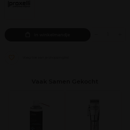
In winkelmandje
Voeg toe aan je shoppinglist
Vaak Samen Gekocht
A
l
G
R