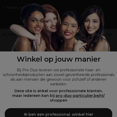
Service en Contact
Je werkt niet in de kappers-, schoonheids- of barbiersector
?
Shop
onze retailsite
Winkel op jouw manier
Bij Pro-Duo leveren we professionele haar- en
schoonheidsproducten aan zowel geverifieerde professionals
als aan mensen die gewoon voor zichzelf of anderen
winkelen.
Deze site is enkel voor professionele klanten,
maar iedereen kan bij
pro-duo-particulier.be/nl/
shoppen
© Tous droits réservés © Pro-Duo
2026
Bij Pro-Duo begrijpen we de unieke behoeften van de Belgische markt
Ik ben een professional, winkel hier
in haar en schoonheid. Onze hoogwaardige professionele producten