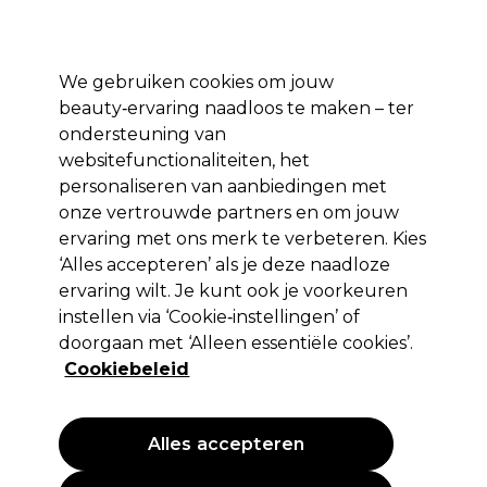
Profiteer van 10% extra korting op je 1e online bestelling met code:
PRO10
Aanmelden
We gebruiken cookies om jouw
beauty‑ervaring naadloos te maken – ter
Merken
Deals ⭐
Haar
Elektra
Salon interieur
Beauty
ondersteuning van
websitefunctionaliteiten, het
Volgende dag geleverd*
Na verzending, maandag t/m vrijdag
personaliseren van aanbiedingen met
onze vertrouwde partners en om jouw
ervaring met ons merk te verbeteren. Kies
Wahl
‘Alles accepteren’ als je deze naadloze
Wahl Professionele Trimmer A-Lign
ervaring wilt. Je kunt ook je voorkeuren
instellen via ‘Cookie‑instellingen’ of
(
1
)
doorgaan met ‘Alleen essentiële cookies’.
109,65 €
129,00 €
EXCL BTW
(PROFESSIONELE
Cookiebeleid
PRIJS)
(
132,68 €
incl. BTW)
Alles accepteren
PROMOTIE