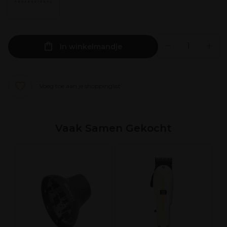
In winkelmandje
Voeg toe aan je shoppinglist
Vaak Samen Gekocht
X
H