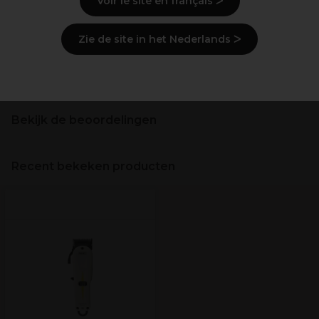
Voir le site en français ᐳ
Beschrijving
Gebruiksaanwijzingen
Zie de site in het Nederlands ᐳ
Levering en voorraad
Bekijk de beoordelingen
Recent bekeken producten