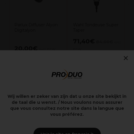
Parlux Diffuser Alyon
Wahl Tondeuse Super
Digitalyon
Taper
71,40€
84,00€
excl.
20,00€
excl. BTW
BTW
×
Overzicht
Wij willen er zeker van zijn dat u onze site bekijkt in
Roestvrijstalen messen
de taal die u wenst. / Nous voulons nous assurer
Draadloos
que vous consultez notre site dans la langue que
90 minuten gebruikstijd
vous préférez.
Professionele tondeusemachine