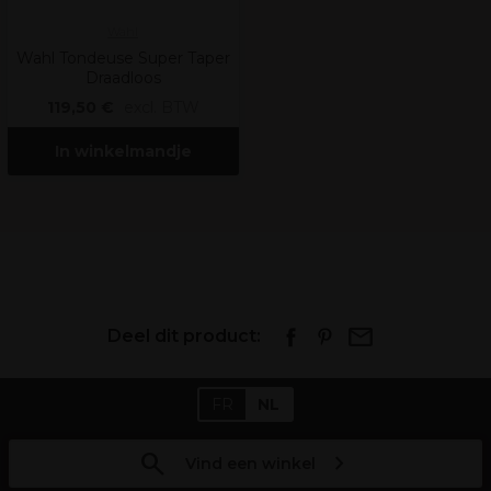
Wahl
Wahl Tondeuse Super Taper
Draadloos
119,50 €
excl. BTW
In winkelmandje
Deel dit product:
FR
NL
Vind een winkel