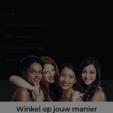
Hulp
Wettelijke informatie
Mijn account
Onze Aanbiedingen
Service en Contact
Je werkt niet in de kappers-, schoonheids- of barbiersector
?
Shop
onze retailsite
Winkel op jouw manier