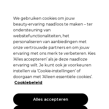
Profiteer van 10% extra korting op je 1e online bestelling met code:
PRO10
Aanmelden
We gebruiken cookies om jouw
beauty‑ervaring naadloos te maken – ter
Merken
Deals ⭐
Haar
Elektra
Salon interieur
Beauty
ondersteuning van
websitefunctionaliteiten, het
Volgende dag geleverd*
Na verzending, maandag t/m vrijdag
personaliseren van aanbiedingen met
onze vertrouwde partners en om jouw
ervaring met ons merk te verbeteren. Kies
Wahl
‘Alles accepteren’ als je deze naadloze
Wahl Tondeuse Super Taper Draadloos
ervaring wilt. Je kunt ook je voorkeuren
instellen via ‘Cookie‑instellingen’ of
(
2
)
doorgaan met ‘Alleen essentiële cookies’.
119,50 €
EXCL BTW
(PROFESSIONELE PRIJS)
Cookiebeleid
(
144,60 €
incl. BTW)
Alles accepteren