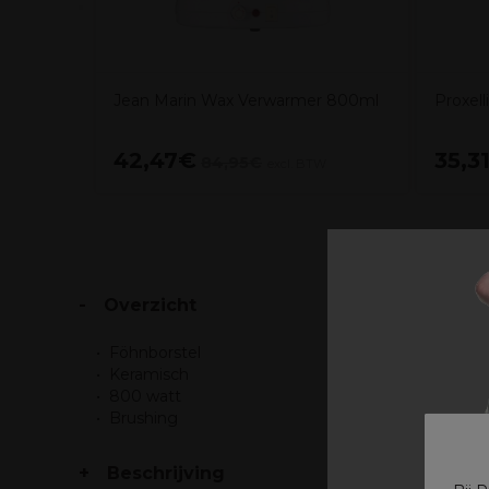
Jean Marin Wax Verwarmer 800ml
Proxell
42,47€
35,3
84,95€
excl. BTW
Overzicht
Föhnborstel
Keramisch
800 watt
Brushing
Beschrijving