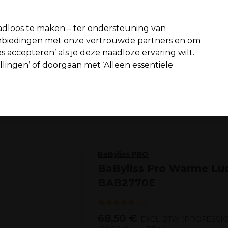
fiteer van 10% extra korting op je 1e online bestelling met code:
PR
dloos te maken – ter ondersteuning van
aanbiedingen met onze vertrouwde partners en om
Zoeken
s accepteren’ als je deze naadloze ervaring wilt.
n interieur
Beauty
Mannen
Vegan
Nieuwe producten
S
ellingen’ of doorgaan met ‘Alleen essentiële
Gratis Bezorging
vanaf slechts €65
Elektra
Warmeluchtborstels
BaByliss PRO
BaByliss Pro Warme Lu
BAB2770E
(
4
)
68,50 €
EXCL BTW
(PROFESSIO