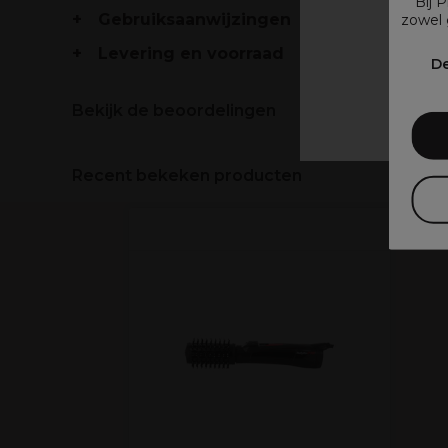
Bij 
Gebruiksaanwijzingen
zowel 
Levering en voorraad
V
De
Bekijk de beoordelingen
Recent bekeken producten