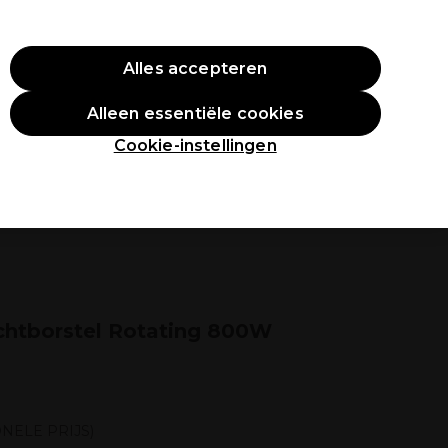
O10
Alles accepteren
Aanmelden
Alleen essentiële cookies
tudenten
Inspiratie
Professionele Awards
Cookie-instellingen
chtborstel Rotating 800W
NELE PRIJS)