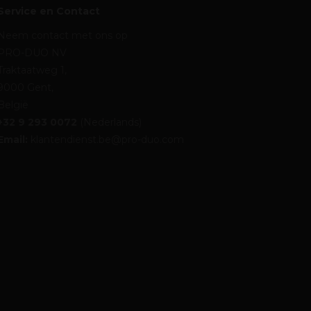
Service en Contact
Neem contact met ons op
PRO-DUO NV
Traktaatweg 1,
9000 Gent,
België
+32 9 293 0072
(Nederlands)
Email:
klantendienst.be@pro-duo.com