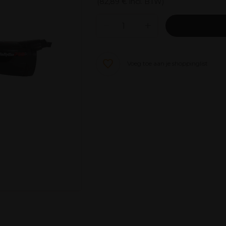
(
82,89 €
incl. BTW)
Voeg toe aan je shoppinglist