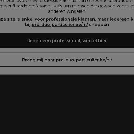
Pro-Duo leveren we professionele haar- en schoonheidsproducte
geverifieerde professionals als aan mensen die gewoon voor zich
anderen winkelen.
oir le site en français ᐳ
Zie de site in het Nederlands
ze site is enkel voor professionele klanten, maar iedereen 
bij
pro-duo-particulier.be/nl/
shoppen
Ik ben een professional, winkel hier
Breng mij naar pro-duo-particulier.be/nl/