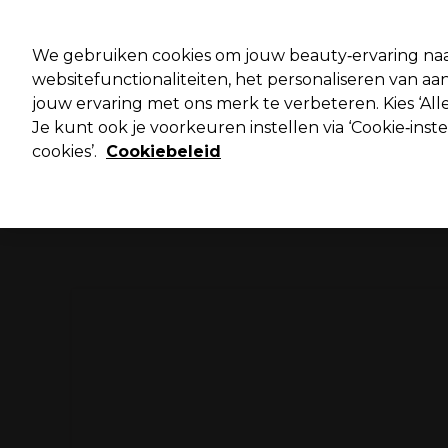
Pro
We gebruiken cookies om jouw beauty‑ervaring naa
websitefunctionaliteiten, het personaliseren van 
jouw ervaring met ons merk te verbeteren. Kies ‘Alle
Merken
Deals ⭐
Haar
Elektra
Salo
Je kunt ook je voorkeuren instellen via ‘Cookie‑inst
cookies’.
Cookiebeleid
Volgende dag geleverd*
Na verzending, maandag t/m vrijdag