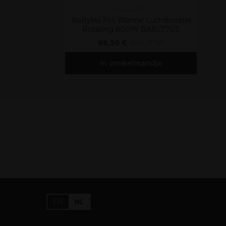
BaByliss PRO
BaByliss Pro Warme Luchtborstel
Rotating 800W BAB2770E
68,50 €
excl. BTW
In winkelmandje
FR
NL