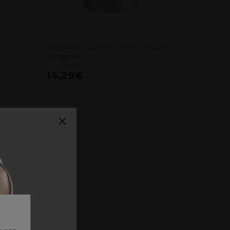
Hive Neos Waxverwarmer 1l Inner
Container
14,29€
40,5
excl. BTW
×