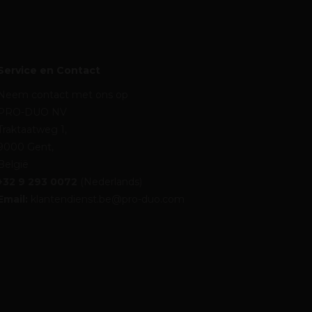
Service en Contact
Neem contact met ons op
PRO-DUO NV
Traktaatweg 1,
9000 Gent,
België
+32 9 293 0072
(Nederlands)
Email:
klantendienst.be@pro-duo.com