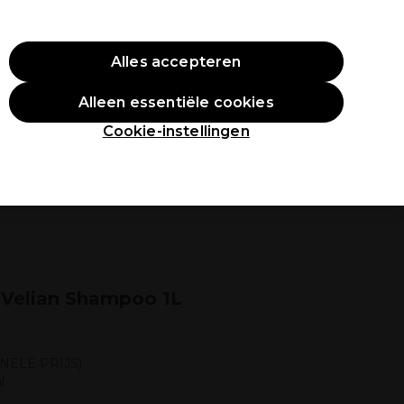
O10
Alles accepteren
Aanmelden
Alleen essentiële cookies
tudenten
Inspiratie
Professionele Awards
Cookie-instellingen
 Velian Shampoo 1L
NELE PRIJS)
l