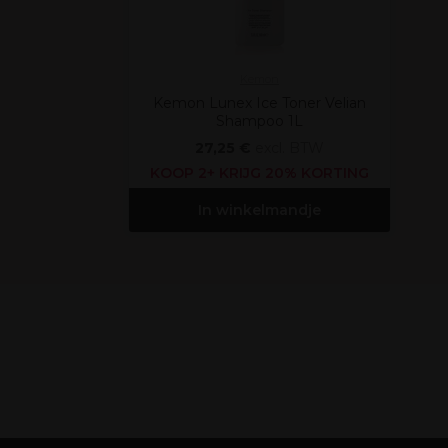
Kemon
Kemon Lunex Ice Toner Velian
Shampoo 1L
27,25 €
excl. BTW
KOOP 2+ KRIJG 20% KORTING
In winkelmandje