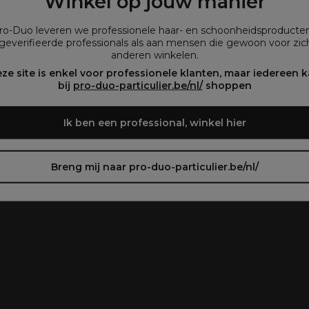
Winkel op jouw manier
que vous consultez notre site dans la langue que
vous préférez.
Pro-Duo leveren we professionele haar- en schoonheidsproducte
geverifieerde professionals als aan mensen die gewoon voor zich
anderen winkelen.
oir le site en français ᐳ
Zie de site in het Nederlands
ze site is enkel voor professionele klanten, maar iedereen 
plegen)
bij
pro-duo-particulier.be/nl/
shoppen
Ik ben een professional, winkel hier
Breng mij naar pro-duo-particulier.be/nl/