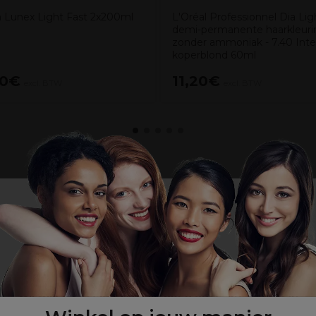
Lunex Light Fast 2x200ml
L'Oréal Professionnel Dia Lig
demi-permanente haarkleuri
zonder ammoniak - 7.40 Int
koperblond 60ml
40€
11,20€
excl. BTW
excl. BTW
of grijs haar ontkleurd haar of haar met highlights
 voor perfect witte resultaten
s voor natuurlijk wit of grijs haar
Wij willen er zeker van zijn dat u onze site bekijkt in
de taal die u wenst. / Nous voulons nous assurer