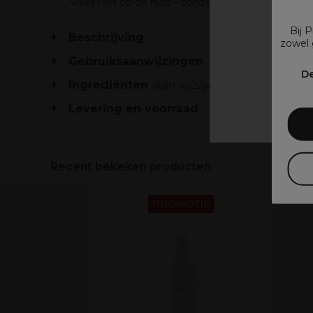
Vlekt niet op de huid - zonder siliconen
Bij 
Beschrijving
zowel 
Gebruiksaanwijzingen
V
De
Ingrediënten
(kan wijzigen, verpakking raad
Levering en voorraad
Recent bekeken producten
PROMOTIE