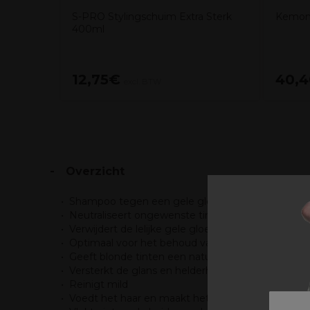
S-PRO Stylingschuim Extra Sterk
Kemon 
400ml
12,75€
40,
excl. BTW
Overzicht
Shampoo tegen een gele gloed voor natuurlijk wit 
Neutraliseert ongewenste tinten in ontkleurd haar
Verwijdert de lelijke gele gloed die zo kenmerkend i
Optimaal voor het behoud van koele blondtinten
Geeft blonde tinten een natuurlijk effect
Versterkt de glans en helderheid
Reinigt mild
Voedt het haar en maakt het zacht en zijdeachtig