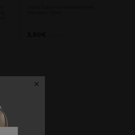
ht
Osmo Super Ice Verhelderende
ng
Shampoo 100ml
ens
3,80€
5,99€
excl. BTW
×