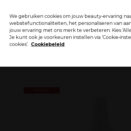
Pro
We gebruiken cookies om jouw beauty‑ervaring naa
websitefunctionaliteiten, het personaliseren van 
jouw ervaring met ons merk te verbeteren. Kies ‘Alle
Merken
Deals ⭐
Haar
Elektra
Salo
Je kunt ook je voorkeuren instellen via ‘Cookie‑inst
cookies’.
Cookiebeleid
Volgende dag geleverd*
Na verzending, maandag t/m vrijdag
PROMOTIE