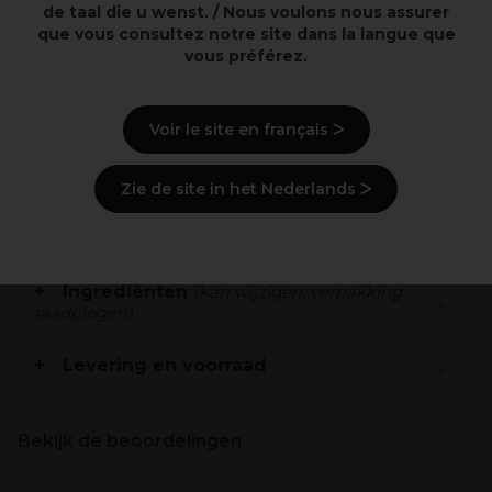
de taal die u wenst. / Nous voulons nous assurer
que vous consultez notre site dans la langue que
vous préférez.
Overzicht
Voir le site en français ᐳ
Color Touch is een tijdelijke ammoniavrije
multidimensionale en demi-Permanente haarkleuring
Zie de site in het Nederlands ᐳ
voor klanten die hun kleur regelmatiger willen
veranderen.
Ingrediënten
(kan wijzigen, verpakking
raadplegen)
Levering en voorraad
Bekijk de beoordelingen