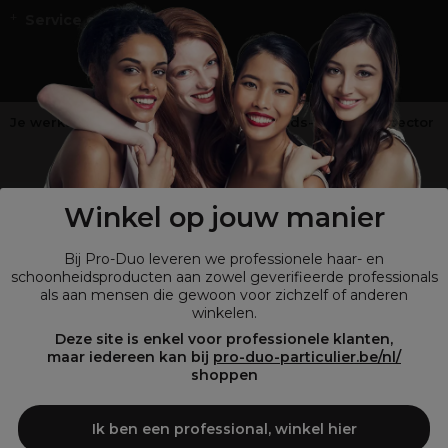
Service en Contact
Je werkt niet in de kappers-, schoonheids- of barbiersector
?
Shop
onze retailsite
Winkel op jouw manier
Bij Pro-Duo leveren we professionele haar- en
schoonheidsproducten aan zowel geverifieerde professionals
als aan mensen die gewoon voor zichzelf of anderen
winkelen.
Deze site is enkel voor professionele klanten,
maar iedereen kan bij
pro-duo-particulier.be/nl/
shoppen
© Tous droits réservés © Pro-Duo
2026
Bij Pro-Duo begrijpen we de unieke behoeften van de Belgische markt
Ik ben een professional, winkel hier
in haar en schoonheid. Onze hoogwaardige professionele producten