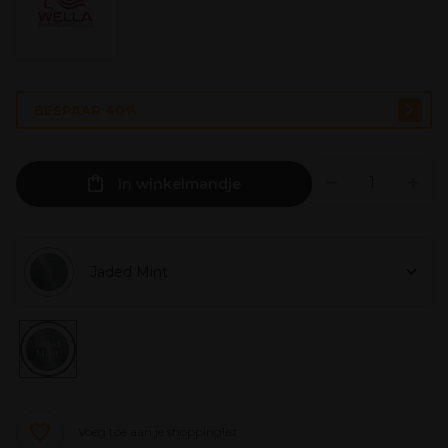
BESPAAR 40%
In winkelmandje
Jaded Mint
Jaded
Mint
Voeg toe aan je shoppinglist