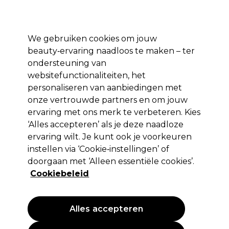
Profiteer van 10% extra korting op je 1e online bestelling met code:
PRO10
Aanmelden
We gebruiken cookies om jouw
beauty‑ervaring naadloos te maken – ter
Merken
Deals ⭐
Haar
Elektra
Salon interieur
Beauty
ondersteuning van
websitefunctionaliteiten, het
Volgende dag geleverd*
Na verzending, maandag t/m vrijdag
personaliseren van aanbiedingen met
onze vertrouwde partners en om jouw
ervaring met ons merk te verbeteren. Kies
Wella Professionals
‘Alles accepteren’ als je deze naadloze
Wella Color Touch Instamatic 60ml
ervaring wilt. Je kunt ook je voorkeuren
instellen via ‘Cookie‑instellingen’ of
(
2
)
doorgaan met ‘Alleen essentiële cookies’.
7,68 €
12,80 €
EXCL BTW
(PROFESSIONELE PRIJS)
Cookiebeleid
(
9,29 €
incl. BTW)
| 12.80 € per 100ml
PROMOTIE
Alles accepteren