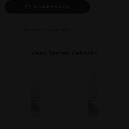
In winkelmandje
Voeg toe aan je shoppinglist
Vaak Samen Gekocht
L
D
h
a
S
g