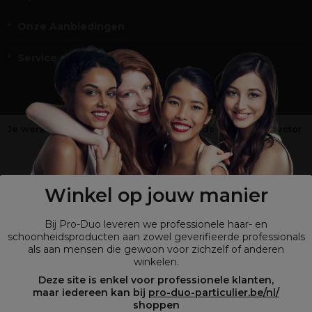
Onze Aanbiedingen
Service en Contact
Je werkt niet in de kappers-, schoonheids- of barbiersector
?
Shop
onze retailsite
Winkel op jouw manier
Bij Pro-Duo leveren we professionele haar- en
schoonheidsproducten aan zowel geverifieerde professionals
als aan mensen die gewoon voor zichzelf of anderen
winkelen.
Deze site is enkel voor professionele klanten,
maar iedereen kan bij
pro-duo-particulier.be/nl/
shoppen