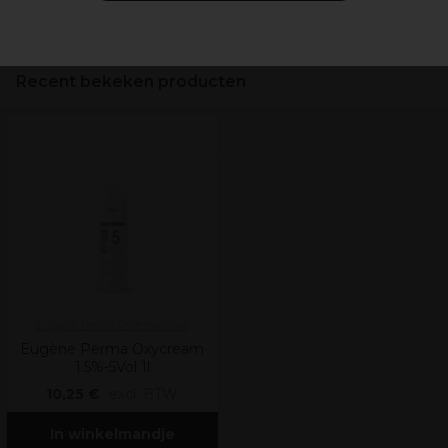
Veiligheidsinformatie
Recent bekeken producten
Eugène Perma Professionnel
Eugène Perma Oxycream
1.5%-5Vol 1l
10,25 €
excl. BTW
In winkelmandje