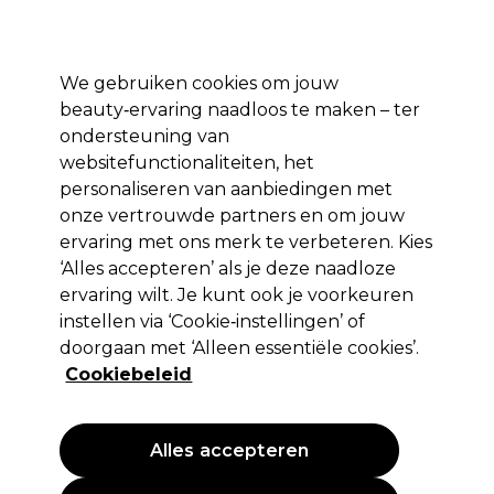
Profiteer van 10% extra korting op je 1e online bestelling met code:
PRO10
Aanmelden
We gebruiken cookies om jouw
beauty‑ervaring naadloos te maken – ter
Merken
Deals ⭐
Haar
Elektra
Salon interieur
Beauty
ondersteuning van
websitefunctionaliteiten, het
Volgende dag geleverd*
Na verzending, maandag t/m vrijdag
personaliseren van aanbiedingen met
onze vertrouwde partners en om jouw
ervaring met ons merk te verbeteren. Kies
Eugène Perma Professionnel
‘Alles accepteren’ als je deze naadloze
Eugène Perma Oxycream 1.5%-5Vol 1l
ervaring wilt. Je kunt ook je voorkeuren
instellen via ‘Cookie‑instellingen’ of
(
0
)
doorgaan met ‘Alleen essentiële cookies’.
10,25 €
EXCL BTW
(PROFESSIONELE PRIJS)
Cookiebeleid
(
12,40 €
incl. BTW)
| 1.03 € per 100ml
Alles accepteren