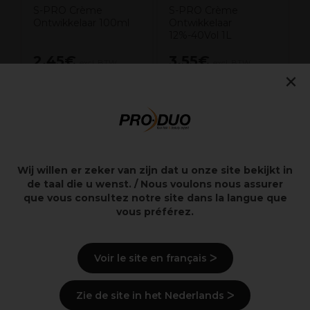
S-PRO Crème
S-PRO Crème
Ontwikkelaar 100ml
Ontwikkelaar
12%-40Vol 1L
2,45€
3,55€
excl. BTW
excl. BTW
×
Overzicht
Wij willen er zeker van zijn dat u onze site bekijkt in
de taal die u wenst. / Nous voulons nous assurer
que vous consultez notre site dans la langue que
Beschrijving
vous préférez.
Ingrediënten
(kan wijzigen, verpakking
raadplegen)
Voir le site en français ᐳ
Levering en voorraad
Zie de site in het Nederlands ᐳ