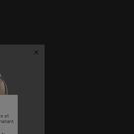
×
re et
haitant
 ᐳ