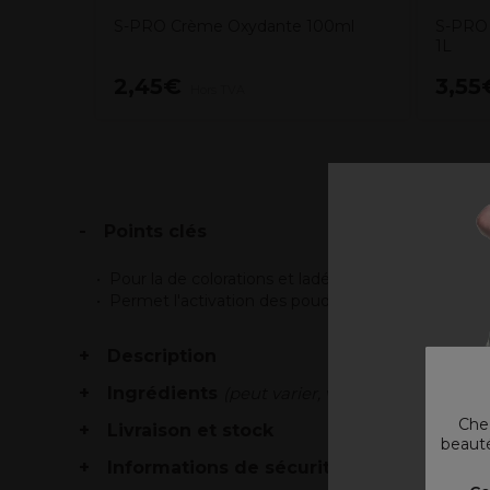
S-PRO Crème Oxydante 100ml
S-PRO 
1L
2,45€
3,55
Hors TVA
Points clés
Pour la de colorations et ladécolorations
Permet l'activation des poudres décolorantes
Description
Ingrédients
(peut varier, voir emballage)
Chez
Livraison et stock
beauté
Informations de sécurité
V