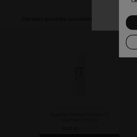
Ce
Derniers produits consultés
Eugène Perma Professionnel
Eugène Perma Oxycrem 5
Volumes 1000ml
10,25 €
Hors TVA