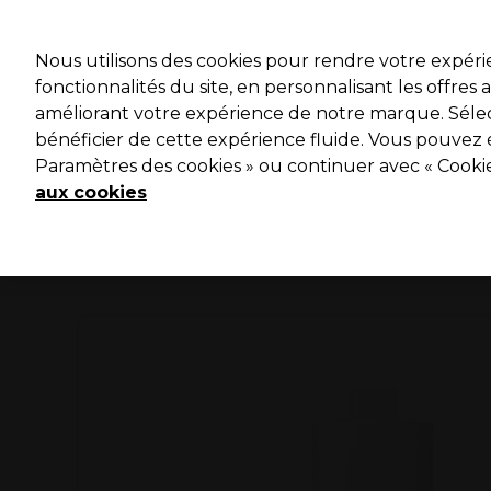
Profitez 
Nous utilisons des cookies pour rendre votre expér
fonctionnalités du site, en personnalisant les offres
améliorant votre expérience de notre marque. Sélec
Marques
Bons plans ⭐
Coiffure
Electro et Matériel
bénéficier de cette expérience fluide. Vous pouvez 
Paramètres des cookies » ou continuer avec « Cooki
Livraison le lendemain*
Après expédition, du lundi au vendredi
aux cookies