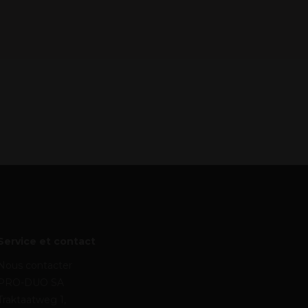
Service et contact
Nous contacter
PRO-DUO SA
Traktaatweg 1,