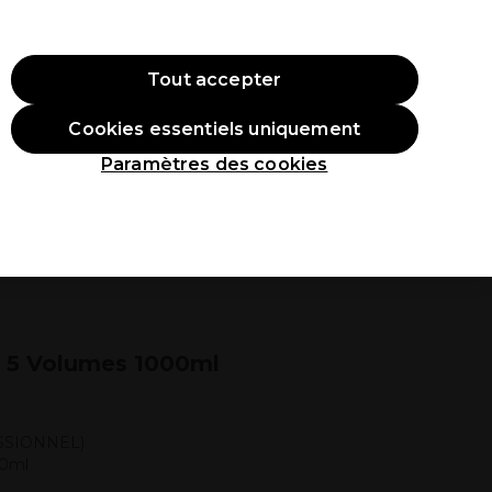
ode:
PRO10
Se connecter
Tout accepter
Cookies essentiels uniquement
roduits
Étudiants
Inspirations
Les Prix Professionnels
Paramètres des cookies
 5 Volumes 1000ml
SSIONNEL)
00ml