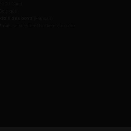
9000 Gand,
Belgique
+32 9 293 0073
(Français)
Email:
serviceclient.be@pro-duo.com