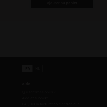
Ajouter au panier
FR
NL
Aide
Qui sommes-nous ?
Aide et support
FAQ sur la facturation électronique