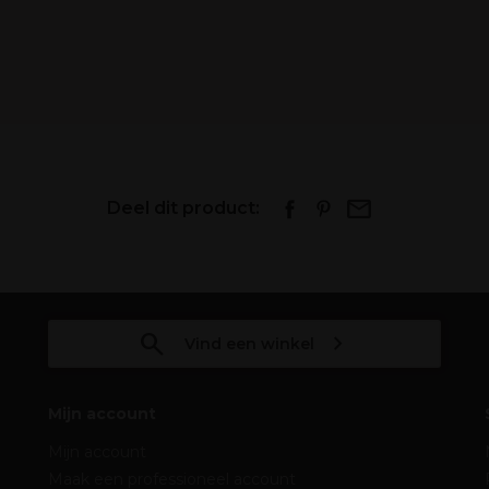
Deel dit product:
Vind een winkel
Mijn account
Mijn account
Maak een professioneel account