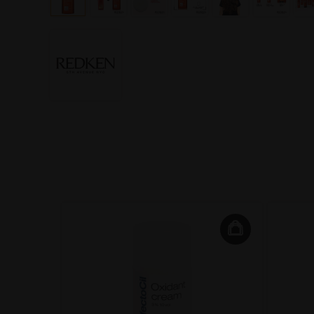
Touch
uring