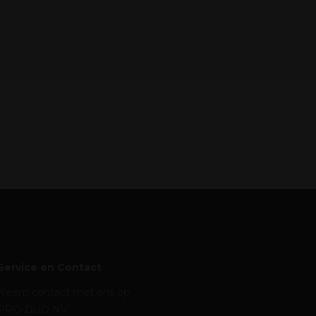
Service en Contact
Neem contact met ons op
PRO-DUO NV