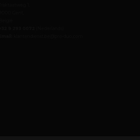
Traktaatweg 1,
9000 Gent,
België
+32 9 293 0072
(Nederlands)
Email:
klantendienst.be@pro-duo.com