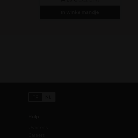
14,20 €
excl. BTW
In winkelmandje
FR
NL
Hulp
Over ons
Careers