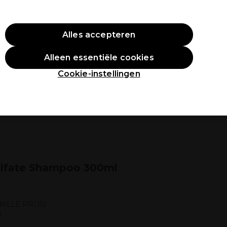
O10
Alles accepteren
Aanmelden
Alleen essentiële cookies
tudenten
Inspiratie
Professionele Awards
Cookie-instellingen
ulfate Shampoo 300ml
NELE PRIJS)
l