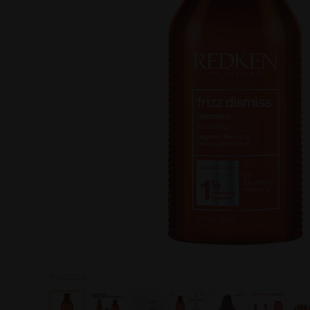
P033233