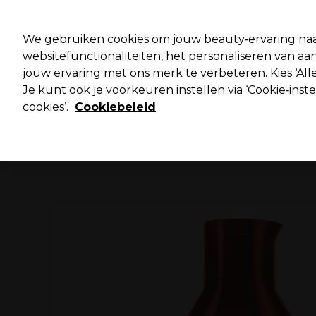
Pro
We gebruiken cookies om jouw beauty‑ervaring naa
websitefunctionaliteiten, het personaliseren van 
jouw ervaring met ons merk te verbeteren. Kies ‘Alle
Merken
Deals ⭐
Haar
Elektra
Salo
Je kunt ook je voorkeuren instellen via ‘Cookie‑inst
cookies’.
Cookiebeleid
Volgende dag geleverd*
Na verzending, maandag t/m vrijdag