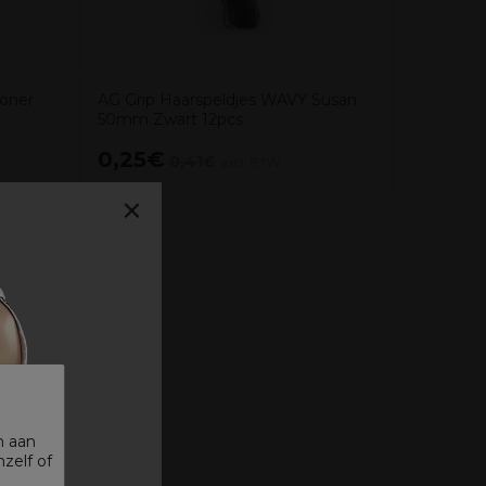
ioner
AG Grip Haarspeldjes WAVY Susan
50mm Zwart 12pcs
0,25€
18,80
0,41€
excl. BTW
×
n aan
zelf of