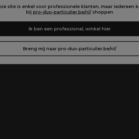
oir le site en français ᐳ
Zie de site in het Nederlands
ze site is enkel voor professionele klanten, maar iedereen 
bij
pro-duo-particulier.be/nl/
shoppen
Ik ben een professional, winkel hier
Breng mij naar pro-duo-particulier.be/nl/