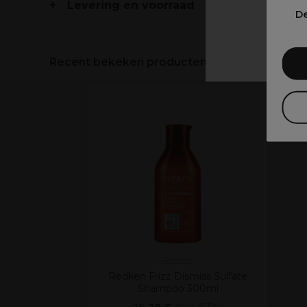
Levering en voorraad
V
De
Recent bekeken producten
Redken
Redken Frizz Dismiss Sulfate
Shampoo 300ml