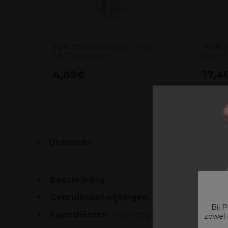
Refectocil Developer Cream
Redken
3%-10Vol 100ml
500ml
4,89€
17,4
excl. BTW
Overzicht
Beschrijving
Gebruiksaanwijzingen
Bij 
Ingrediënten
(kan wijzigen, verpakking raad
zowel 