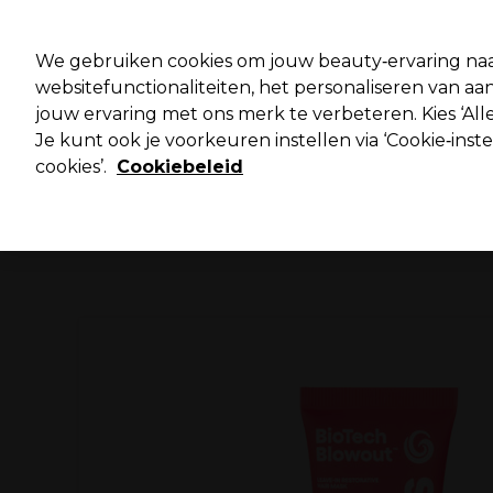
Pro
We gebruiken cookies om jouw beauty‑ervaring naa
websitefunctionaliteiten, het personaliseren van 
jouw ervaring met ons merk te verbeteren. Kies ‘Alle
Merken
Deals ⭐
Haar
Elektra
Salo
Je kunt ook je voorkeuren instellen via ‘Cookie‑inst
cookies’.
Cookiebeleid
Volgende dag geleverd*
Na verzending, maandag t/m vrijdag