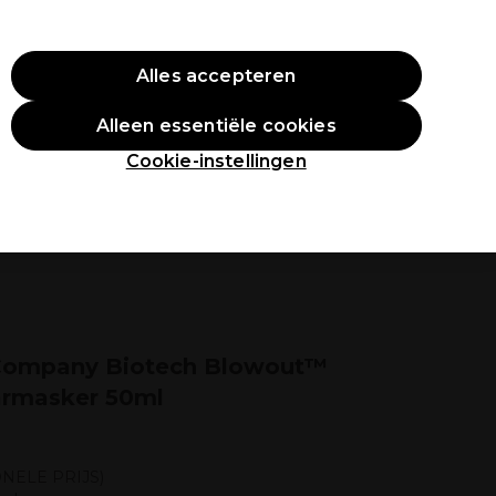
O10
Alles accepteren
Aanmelden
Alleen essentiële cookies
tudenten
Inspiratie
Professionele Awards
Cookie-instellingen
Company Biotech Blowout™
aarmasker 50ml
NELE PRIJS)