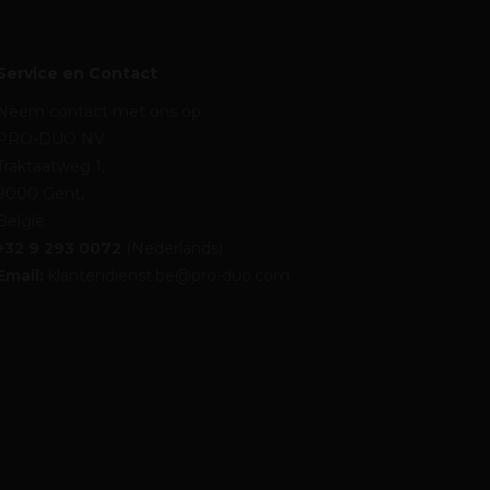
Service en Contact
Neem contact met ons op
PRO-DUO NV
Traktaatweg 1,
9000 Gent,
België
+32 9 293 0072
(Nederlands)
Email:
klantendienst.be@pro-duo.com