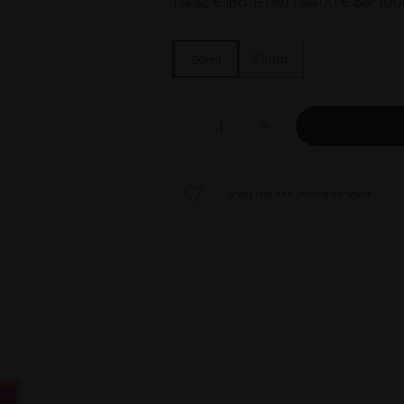
(
26,62 €
incl. BTW)
| 44.00 € per 10
300ml
50ml
Voeg toe aan je shoppinglist