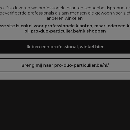
vous préférez.
Pro-Duo leveren we professionele haar- en schoonheidsproducte
geverifieerde professionals als aan mensen die gewoon voor zich
anderen winkelen.
oir le site en français ᐳ
Zie de site in het Nederlands
ze site is enkel voor professionele klanten, maar iedereen 
plegen)
bij
pro-duo-particulier.be/nl/
shoppen
Ik ben een professional, winkel hier
Breng mij naar pro-duo-particulier.be/nl/