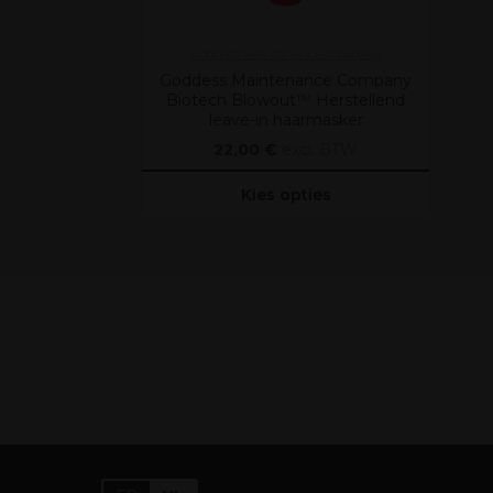
Goddess Maintenance Company
Goddess Maintenance Company
Biotech Blowout™ Herstellend
leave-in haarmasker
22,00 €
excl. BTW
Kies opties