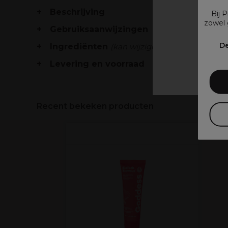
Beschrijving
Bij 
zowel 
Gebruiksaanwijzingen
V
De
Ingrediënten
(kan wijzigen, verpakking raad
Levering en voorraad
Recent bekeken producten