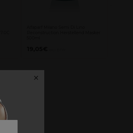
Alfaparf Milano Semi Di Lino
 7.0C
Reconstruction Herstellend Masker
500ml
19,05€
7,15€
excl. BTW
×