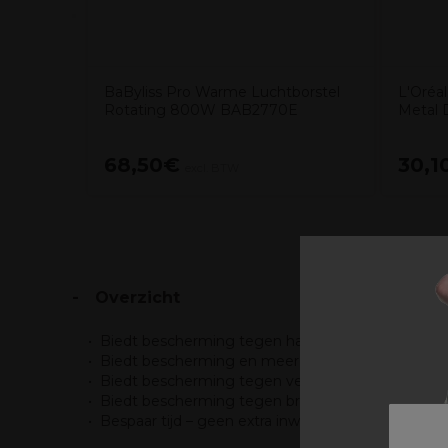
BaByliss Pro Warme Luchtborstel
L'Oréal
Rotating 800W BAB2770E
Metal 
68,50€
30,1
excl. BTW
Overzicht
Biedt bescherming tegen haarbreuk en herstelt d
Biedt bescherming en meer haardikte voor zichtbaa
Biedt bescherming tegen vervuiling en blokkeer
Biedt bescherming tegen broosheid en verbetert ha
Bespaar tijd – geen extra inwerktijd nodig thuis of 