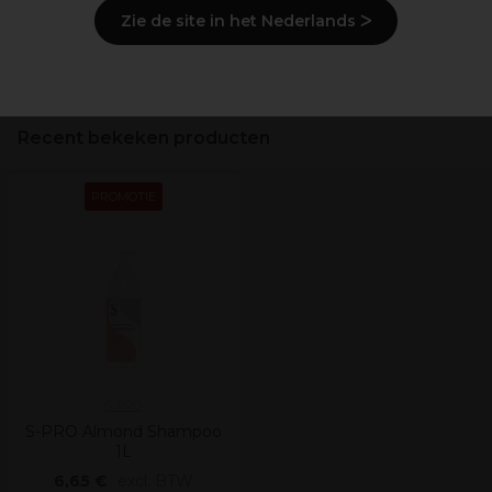
Levering en voorraad
Zie de site in het Nederlands ᐳ
Veiligheidsinformatie
Recent bekeken producten
PROMOTIE
S-PRO
S-PRO Almond Shampoo
1L
6,65 €
excl. BTW