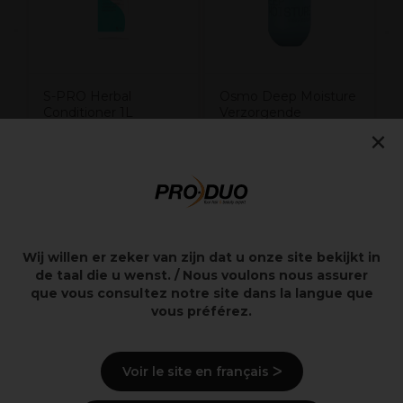
S-PRO Herbal
Osmo Deep Moisture
Conditioner 1L
Verzorgende
×
Shampoo 1L
12,45€
19,75€
excl. BTW
excl. BTW
Wij willen er zeker van zijn dat u onze site bekijkt in
Overzicht
de taal die u wenst. / Nous voulons nous assurer
que vous consultez notre site dans la langue que
vous préférez.
Ingrediënten
(kan wijzigen, verpakking
raadplegen)
Voir le site en français ᐳ