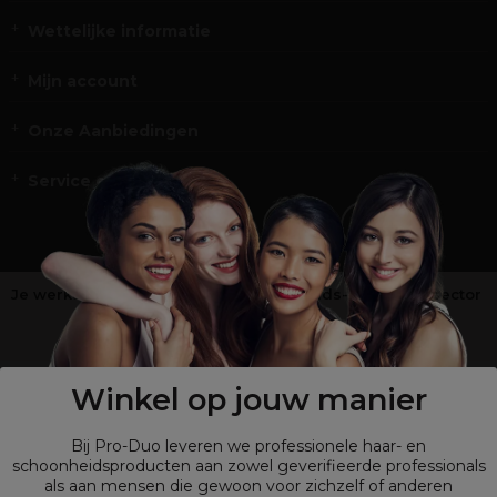
Wettelijke informatie
Mijn account
Onze Aanbiedingen
Service en Contact
Je werkt niet in de kappers-, schoonheids- of barbiersector
?
Shop
onze retailsite
Winkel op jouw manier
Bij Pro-Duo leveren we professionele haar- en
schoonheidsproducten aan zowel geverifieerde professionals
als aan mensen die gewoon voor zichzelf of anderen