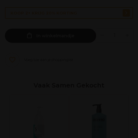
KOOP 2+ KRIJG 20% KORTING
In winkelmandje
Voeg toe aan je shoppinglist
Vaak Samen Gekocht
e