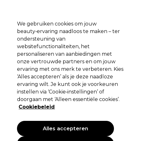
Profiteer van 10% extra korting op je 1e online bestelling met code:
PRO10
Aanmelden
We gebruiken cookies om jouw
beauty‑ervaring naadloos te maken – ter
Merken
Deals ⭐
Haar
Elektra
Salon interieur
Beauty
ondersteuning van
websitefunctionaliteiten, het
Volgende dag geleverd*
Na verzending, maandag t/m vrijdag
personaliseren van aanbiedingen met
onze vertrouwde partners en om jouw
ervaring met ons merk te verbeteren. Kies
S-PRO
‘Alles accepteren’ als je deze naadloze
S-PRO Almond Shampoo 1L
ervaring wilt. Je kunt ook je voorkeuren
instellen via ‘Cookie‑instellingen’ of
(
0
)
doorgaan met ‘Alleen essentiële cookies’.
6,65 €
EXCL BTW
(PROFESSIONELE PRIJS)
Cookiebeleid
(
8,05 €
incl. BTW)
| 0.67 € per 100ml
PROMOTIE
Alles accepteren