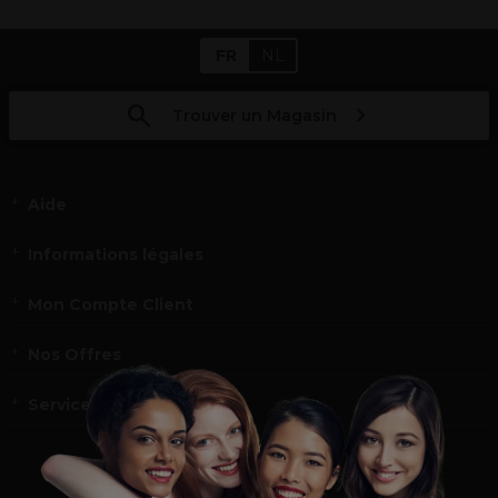
FR
NL
Trouver un Magasin
Aide
Informations légales
Mon Compte Client
Nos Offres
Service et contact