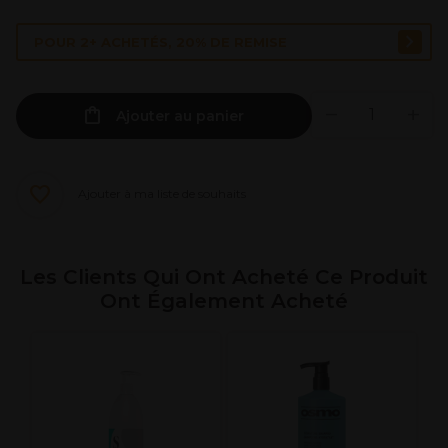
POUR 2+ ACHETÉS, 20% DE REMISE
Ajouter au panier
Ajouter à ma liste de souhaits
Les Clients Qui Ont Acheté Ce Produit
Ont Également Acheté
S
P