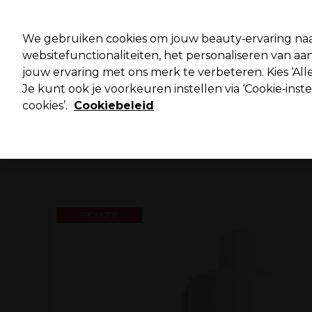
Pro
We gebruiken cookies om jouw beauty‑ervaring naa
websitefunctionaliteiten, het personaliseren van 
jouw ervaring met ons merk te verbeteren. Kies ‘Alle
Merken
Deals ⭐
Haar
Elektra
Salo
Je kunt ook je voorkeuren instellen via ‘Cookie‑inst
cookies’.
Cookiebeleid
Volgende dag geleverd*
Na verzending, maandag t/m vrijdag
PROMOTIE