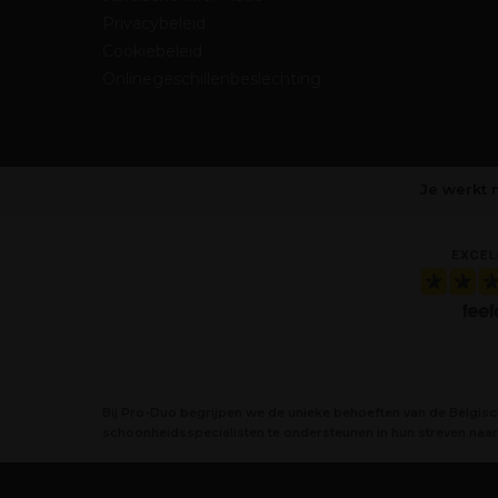
Privacybeleid
Cookiebeleid
Onlinegeschillenbeslechting
Je werkt 
Bij Pro-Duo begrijpen we de unieke behoeften van de Belgis
schoonheidsspecialisten te ondersteunen in hun streven naar 