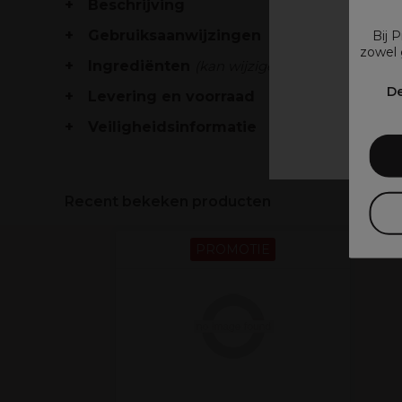
Beschrijving
Gebruiksaanwijzingen
Bij 
zowel 
Ingrediënten
(kan wijzigen, verpakking raad
V
De
Levering en voorraad
Veiligheidsinformatie
Recent bekeken producten
PROMOTIE