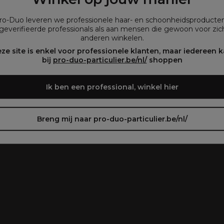
que vous consultez notre site dans la langue que
vous préférez.
Pro-Duo leveren we professionele haar- en schoonheidsproducte
geverifieerde professionals als aan mensen die gewoon voor zich
plegen)
anderen winkelen.
oir le site en français ᐳ
Zie de site in het Nederlands
ze site is enkel voor professionele klanten, maar iedereen 
bij
pro-duo-particulier.be/nl/
shoppen
Ik ben een professional, winkel hier
Breng mij naar pro-duo-particulier.be/nl/