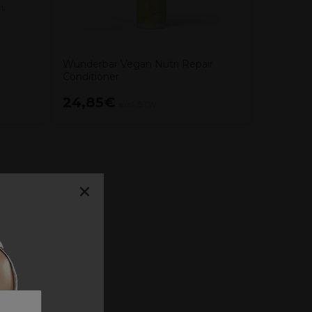
Wunderbar Vegan Nutri Repair
Conditioner
24,85€
13,40
excl. BTW
×