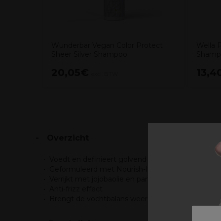
Wunderbar Vegan Color Protect
Wella P
Sheer Silver Shampoo
Shamp
20,05€
13,4
excl. BTW
Overzicht
Voedt en definieert golvend haar
Geformuleerd met Nourish-In Complex en zonder
Verrijkt met jojobaolie en panthenol
Anti-frizz effect
Brengt de vochtbalans weer op peil