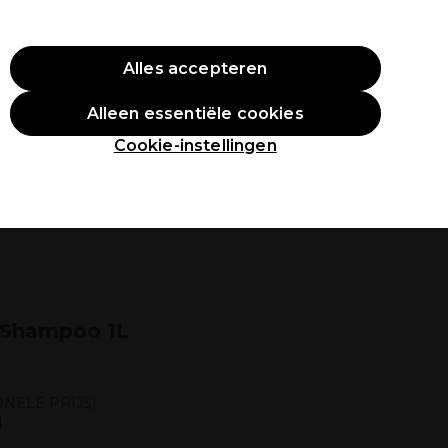
O10
Alles accepteren
Aanmelden
Alleen essentiële cookies
tudenten
Inspiratie
Professionele Awards
Cookie-instellingen
s Shampoo 1L
NELE PRIJS)
l