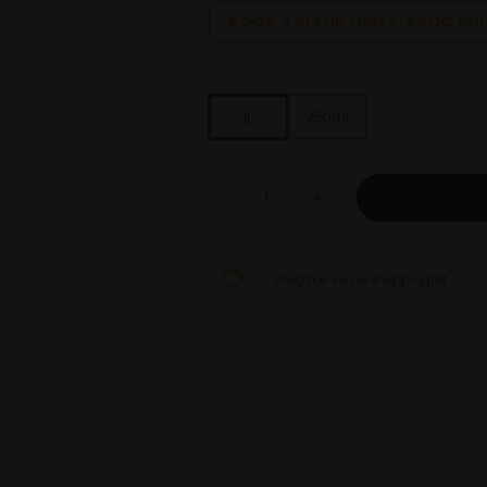
KOOP 9 KLEURTUBES, KRIJG 1X
250ml
1L
Voeg toe aan je shoppinglist