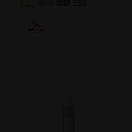
ottle
Bouwgel
ant 14ml