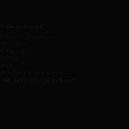
Service en Contact
Neem contact met ons op
PRO-DUO NV
Traktaatweg 1,
9000 Gent,
België
+32 9 293 0072
(Nederlands)
Email:
klantendienst.be@pro-duo.com