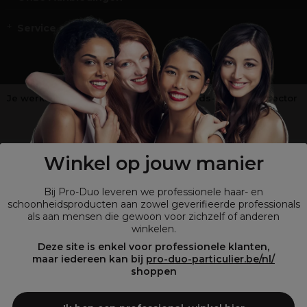
Service en Contact
Je werkt niet in de kappers-, schoonheids- of barbiersector
?
Shop
onze retailsite
Winkel op jouw manier
Bij Pro-Duo leveren we professionele haar- en
schoonheidsproducten aan zowel geverifieerde professionals
als aan mensen die gewoon voor zichzelf of anderen
winkelen.
Deze site is enkel voor professionele klanten,
maar iedereen kan bij
pro-duo-particulier.be/nl/
shoppen
© Tous droits réservés © Pro-Duo
2026
Bij Pro-Duo begrijpen we de unieke behoeften van de Belgische markt