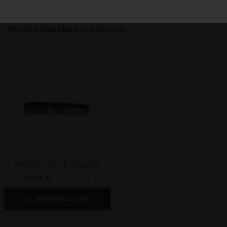
Recent bekeken producten
Matador
Matador Comb 2246/7.5
12,49 €
excl. BTW
In winkelmandje