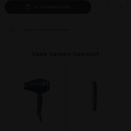
In winkelmandje
Voeg toe aan je shoppinglist
Vaak Samen Gekocht
O
B
B