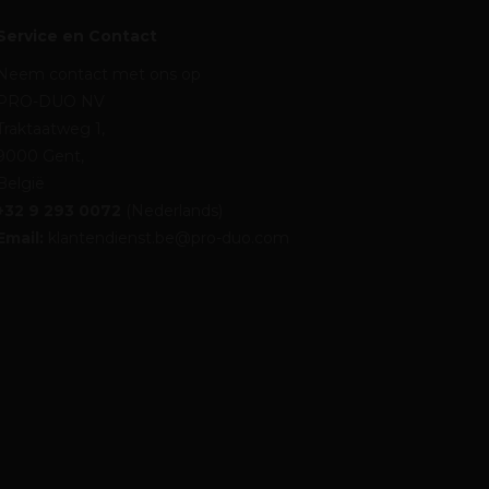
Service en Contact
Neem contact met ons op
PRO-DUO NV
Traktaatweg 1,
9000 Gent,
België
+32 9 293 0072
(Nederlands)
Email:
klantendienst.be@pro-duo.com