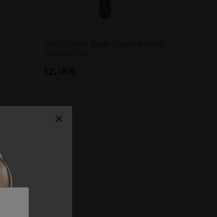
Olivia Garden Brush Essential Blend
-Medium Hair
12,18€
13,25
excl. BTW
×