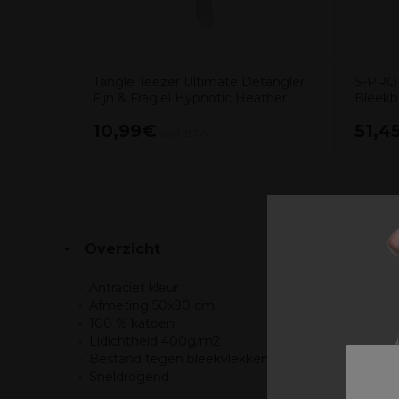
Tangle Teezer Ultimate Detangler
S-PRO
Fijn & Fragiel Hypnotic Heather
Bleekb
10,99€
51,4
excl. BTW
Overzicht
Antraciet kleur
Afmeting 50x90 cm
100 % katoen
Lidichtheid 400g/m2
Bestand tegen bleekvlekkenn
Sneldrogend