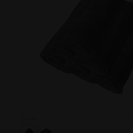
P005282