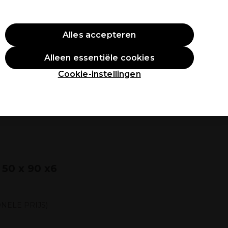
O10
Alles accepteren
Aanmelden
Alleen essentiële cookies
tudenten
Inspiratie
Professionele Awards
Cookie-instellingen
 50 x 90 x6
NELE PRIJS)