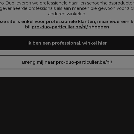
Pro-Duo leveren we professionele haar- en schoonheidsproducte
geverifieerde professionals als aan mensen die gewoon voor zich
anderen winkelen.
oir le site en français ᐳ
Zie de site in het Nederlands
ze site is enkel voor professionele klanten, maar iedereen 
bij
pro-duo-particulier.be/nl/
shoppen
Ik ben een professional, winkel hier
Breng mij naar pro-duo-particulier.be/nl/