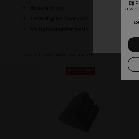
Bij 
Beschrijving
zowel 
Levering en voorraad
V
De
Veiligheidsinformatie
Recent bekeken producten
PROMOTIE