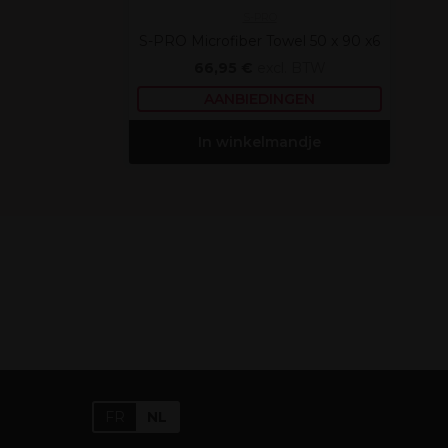
S-PRO
S-PRO Microfiber Towel 50 x 90 x6
66,95 €
excl. BTW
AANBIEDINGEN
In winkelmandje
FR
NL