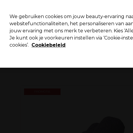
Pro
We gebruiken cookies om jouw beauty‑ervaring naa
websitefunctionaliteiten, het personaliseren van 
jouw ervaring met ons merk te verbeteren. Kies ‘Alle
Merken
Deals ⭐
Haar
Elektra
Salo
Je kunt ook je voorkeuren instellen via ‘Cookie‑inst
cookies’.
Cookiebeleid
Volgende dag geleverd*
Na verzending, maandag t/m vrijdag
PROMOTIE