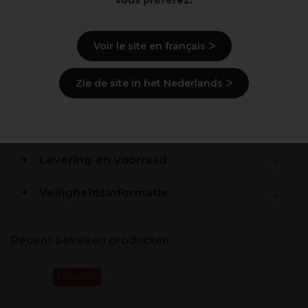
vous préférez.
Elastiek
Voir le site en français ᐳ
Beschrijving
Gebruiksaanwijzingen
Zie de site in het Nederlands ᐳ
Ingrediënten
(kan wijzigen, verpakking
raadplegen)
Levering en voorraad
Veiligheidsinformatie
Recent bekeken producten
PROMOTIE