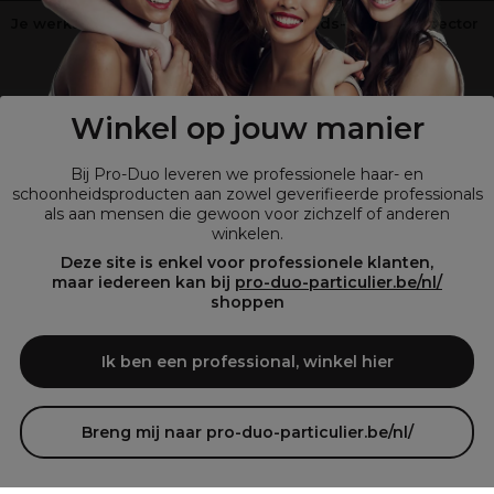
Je werkt niet in de kappers-, schoonheids- of barbiersector
?
Shop
onze retailsite
Winkel op jouw manier
Bij Pro-Duo leveren we professionele haar- en
schoonheidsproducten aan zowel geverifieerde professionals
als aan mensen die gewoon voor zichzelf of anderen
winkelen.
Deze site is enkel voor professionele klanten,
maar iedereen kan bij
pro-duo-particulier.be/nl/
shoppen
© Tous droits réservés © Pro-Duo
2026
Bij Pro-Duo begrijpen we de unieke behoeften van de Belgische markt
Ik ben een professional, winkel hier
in haar en schoonheid. Onze hoogwaardige professionele producten
zijn niet alleen trendy, maar ook ontworpen om kappers en
schoonheidsspecialisten te ondersteunen in hun streven naar perfectie
en klanttevredenheid.
Breng mij naar pro-duo-particulier.be/nl/