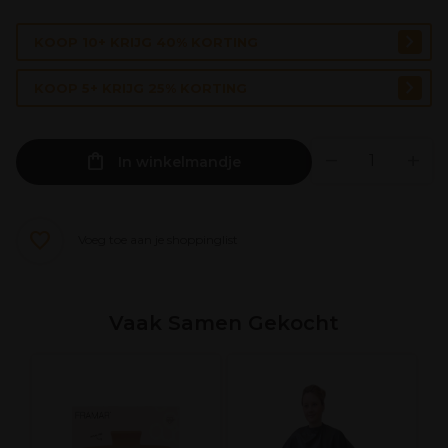
KOOP 10+ KRIJG 40% KORTING
KOOP 5+ KRIJG 25% KORTING
In winkelmandje
Voeg toe aan je shoppinglist
Vaak Samen Gekocht
S
oo
M