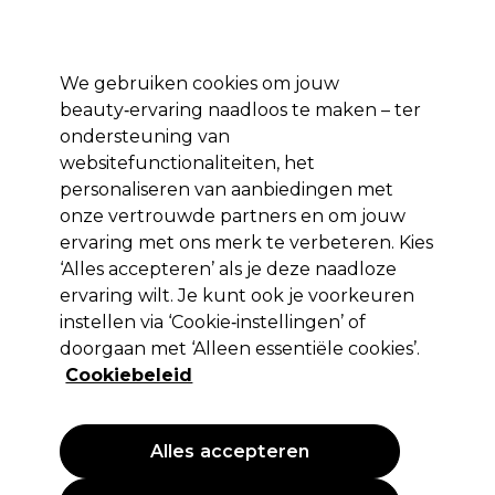
Profiteer van 10% extra korting op je 1e online bestelling met code:
PRO10
Aanmelden
We gebruiken cookies om jouw
beauty‑ervaring naadloos te maken – ter
Merken
Deals ⭐
Haar
Elektra
Salon interieur
Beauty
ondersteuning van
websitefunctionaliteiten, het
Volgende dag geleverd*
Na verzending, maandag t/m vrijdag
personaliseren van aanbiedingen met
onze vertrouwde partners en om jouw
ervaring met ons merk te verbeteren. Kies
Sibel
‘Alles accepteren’ als je deze naadloze
Sibel Nachtnet Luxe Bruin
ervaring wilt. Je kunt ook je voorkeuren
instellen via ‘Cookie‑instellingen’ of
(
0
)
doorgaan met ‘Alleen essentiële cookies’.
4,49 €
EXCL BTW
(PROFESSIONELE PRIJS)
Cookiebeleid
(
5,43 €
incl. BTW)
PROMOTIE
Alles accepteren