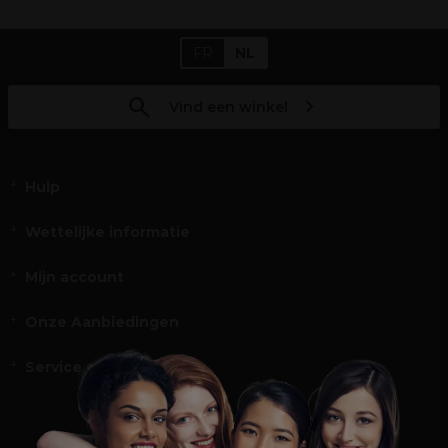
FR
NL
Vind een winkel
Hulp
Wettelijke informatie
Mijn account
Onze Aanbiedingen
Service en Contact