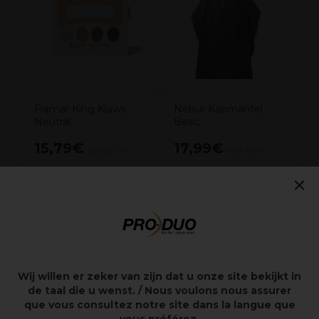
Framar King Klaws
Nebur Kapmantel
Neutral
Basic
15,79€
17,99€
excl. BTW
excl. BTW
×
Overzicht
Haarnetje voor 's nachts
Wij willen er zeker van zijn dat u onze site bekijkt in
Katoen
de taal die u wenst. / Nous voulons nous assurer
Fijn gaas
que vous consultez notre site dans la langue que
Herbruikbaar