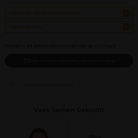
KOOP 10+ KRIJG 40% KORTING
BESPAAR 30%
Helaas is dit artikel momenteel niet op voorraad
Stuur me een e-mail als het weer op voorraad is
Voeg toe aan je shoppinglist
Vaak Samen Gekocht
a
V