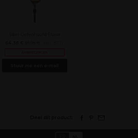
Sibel
Sibel Oefenhoofd Eloise
64,36 €
91,95 €
excl. BTW
AANBIEDINGEN
Stuur me een e-mail
Deel dit product:
FR
NL