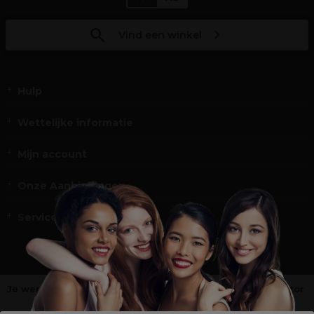
Vind een winkel
Hulp
Wettelijke informatie
Mijn account
Onze Aanbiedingen
Service en Contact
Je werkt niet in de kappers-, schoonheids- of barbiersector
?