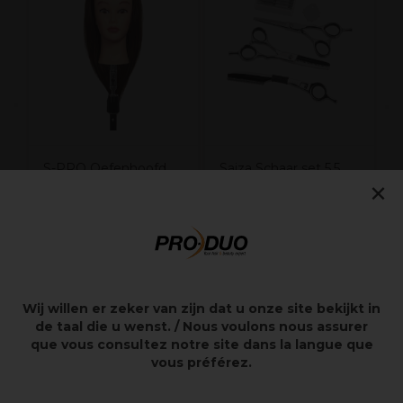
e
H
Z
S-PRO Oefenhoofd
Saiza Schaar set 5.5
×
Kate 35cm Bruin 4
54,28€
42,27€
77,55€
70,45€
excl.
excl.
BTW
BTW
Wij willen er zeker van zijn dat u onze site bekijkt in
de taal die u wenst. / Nous voulons nous assurer
que vous consultez notre site dans la langue que
Overzicht
vous préférez.
100% mensenhaar