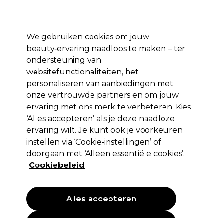
Profiteer van 10% extra korting op je 1e online bestelling met code:
PRO10
Aanmelden
We gebruiken cookies om jouw
beauty‑ervaring naadloos te maken – ter
Merken
Deals ⭐
Haar
Elektra
Salon interieur
Beauty
ondersteuning van
websitefunctionaliteiten, het
Volgende dag geleverd*
Na verzending, maandag t/m vrijdag
personaliseren van aanbiedingen met
onze vertrouwde partners en om jouw
ervaring met ons merk te verbeteren. Kies
Sibel
‘Alles accepteren’ als je deze naadloze
Sibel Oefenhoofd Eloise
ervaring wilt. Je kunt ook je voorkeuren
instellen via ‘Cookie‑instellingen’ of
(
0
)
doorgaan met ‘Alleen essentiële cookies’.
64,36 €
91,95 €
EXCL BTW
(PROFESSIONELE PRIJS)
Cookiebeleid
(
77,88 €
incl. BTW)
PROMOTIE
Alles accepteren