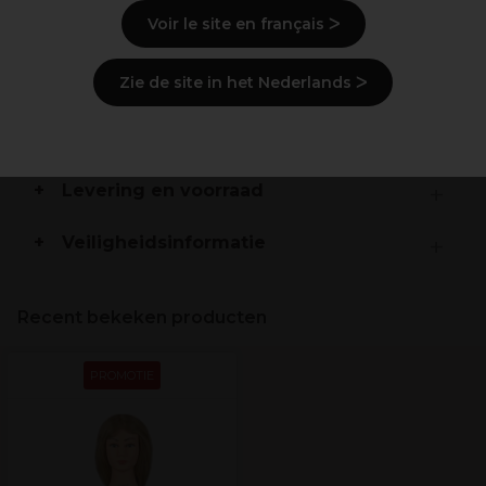
Lengte: KORT - 25-35 cm
Voir le site en français ᐳ
Kleur: LICHT - 8 licht blond
Implantaat: NATUURLIJK (naar voren)
Dichtheid: MEDIUM 200-230 haren/cm²
Zie de site in het Nederlands ᐳ
Beschrijving
Levering en voorraad
Veiligheidsinformatie
Recent bekeken producten
PROMOTIE