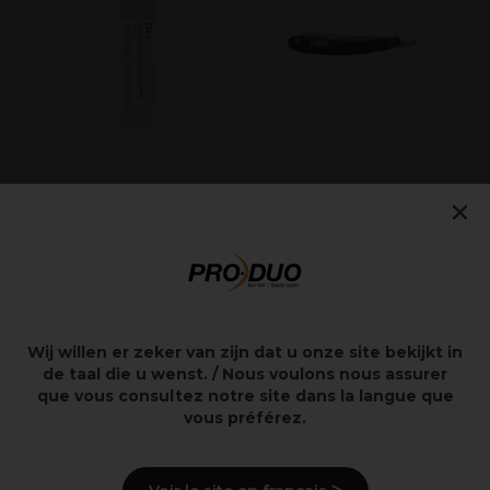
E
1
L'Oréal Professionnel
Barburys Scheermes
×
Dia Light demi-
Gentleness Black
permanente
haarkleuring zonder
ammoniak - 7.40
Intens koperblond
60ml
11,20€
21,85€
Wij willen er zeker van zijn dat u onze site bekijkt in
excl. BTW
excl. BTW
de taal die u wenst. / Nous voulons nous assurer
que vous consultez notre site dans la langue que
vous préférez.
Overzicht