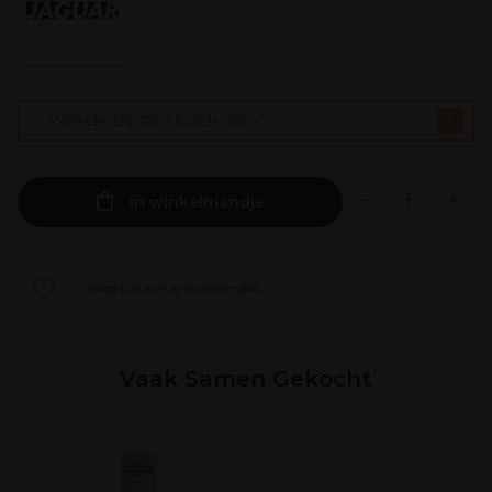
1 KOPEN, DE 2E TEGEN -50%
In winkelmandje
Voeg toe aan je shoppinglist
Vaak Samen Gekocht
A