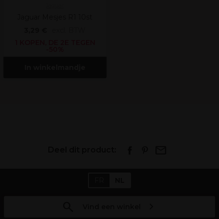
Jaguar
Jaguar Mesjes R1 10st
3,29 €
excl. BTW
1 KOPEN, DE 2E TEGEN
-50%
In winkelmandje
Deel dit product:
FR
NL
Vind een winkel