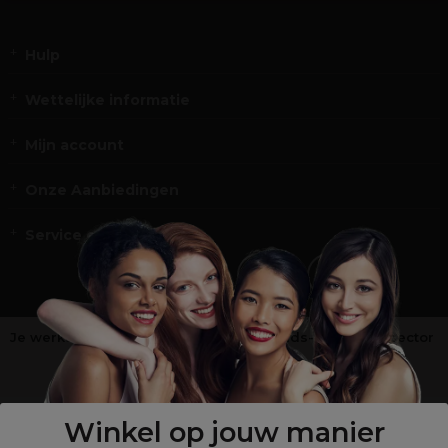
Hulp
Wettelijke informatie
Mijn account
Onze Aanbiedingen
Service en Contact
Je werkt niet in de kappers-, schoonheids- of barbiersector
?
Shop
onze retailsite
Winkel op jouw manier