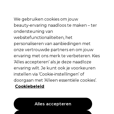
Profiteer van 10% extra korting op je 1e online bestelling met code:
PRO10
Aanmelden
We gebruiken cookies om jouw
beauty‑ervaring naadloos te maken – ter
Merken
Deals ⭐
Haar
Elektra
Salon interieur
Beauty
ondersteuning van
websitefunctionaliteiten, het
Volgende dag geleverd*
Na verzending, maandag t/m vrijdag
personaliseren van aanbiedingen met
onze vertrouwde partners en om jouw
ervaring met ons merk te verbeteren. Kies
Jaguar
‘Alles accepteren’ als je deze naadloze
Jaguar Mesjes R1 10st
ervaring wilt. Je kunt ook je voorkeuren
instellen via ‘Cookie‑instellingen’ of
(
1
)
doorgaan met ‘Alleen essentiële cookies’.
3,29 €
EXCL BTW
(PROFESSIONELE PRIJS)
Cookiebeleid
(
3,98 €
incl. BTW)
PROMOTIE
Alles accepteren