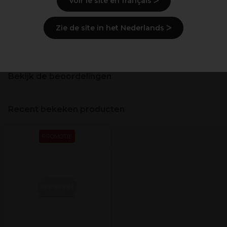
Voir le site en français ᐳ
Zie de site in het Nederlands ᐳ
Levering en voorraad
Bekijk de beoordelingen
Recent bekeken producten
PROMOTIE