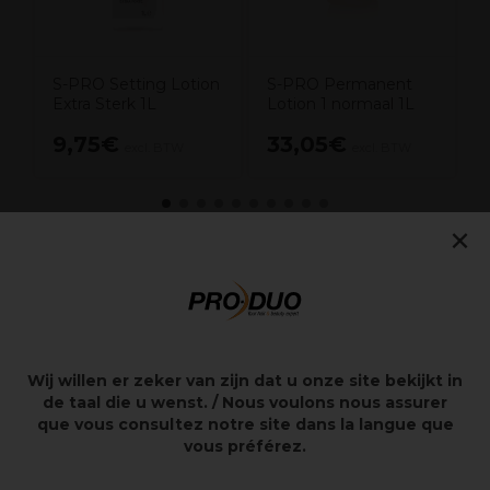
S-PRO Setting Lotion
S-PRO Permanent
Extra Sterk 1L
Lotion 1 normaal 1L
9,75€
33,05€
excl. BTW
excl. BTW
×
Overzicht
Permanent neutralisator klaar voor gebruik
Geschikt voor alle haartypes
Vermindert ongewenste geuren
Wij willen er zeker van zijn dat u onze site bekijkt in
Verbetert de krul en duurzaamheid
de taal die u wenst. / Nous voulons nous assurer
que vous consultez notre site dans la langue que
vous préférez.
Beschrijving