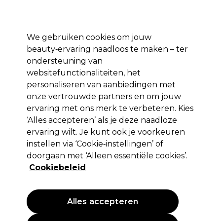
Profiteer van 10% extra korting op je 1e online bestelling met code:
PRO10
Aanmelden
We gebruiken cookies om jouw
beauty‑ervaring naadloos te maken – ter
Merken
Deals ⭐
Haar
Elektra
Salon interieur
Beauty
ondersteuning van
websitefunctionaliteiten, het
Volgende dag geleverd*
Na verzending, maandag t/m vrijdag
personaliseren van aanbiedingen met
onze vertrouwde partners en om jouw
ervaring met ons merk te verbeteren. Kies
S-PRO
‘Alles accepteren’ als je deze naadloze
S-PRO Neutralisator Klaar voor
ervaring wilt. Je kunt ook je voorkeuren
Gebruik 1L
instellen via ‘Cookie‑instellingen’ of
doorgaan met ‘Alleen essentiële cookies’.
(
8
)
Cookiebeleid
23,65 €
EXCL BTW
(PROFESSIONELE PRIJS)
(
28,62 €
incl. BTW)
| 2.36 € per 100ml
Alles accepteren