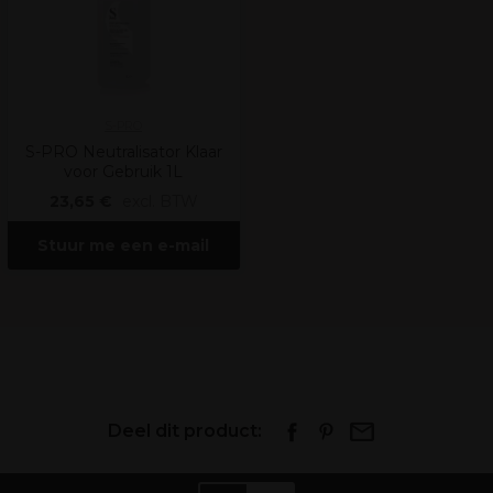
S-PRO
S-PRO Neutralisator Klaar
voor Gebruik 1L
23,65 €
excl. BTW
Stuur me een e-mail
Deel dit product: