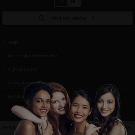
FR
NL
Vind een winkel
Hulp
Wettelijke informatie
Mijn account
Onze Aanbiedingen
Service en Contact
Je werkt niet in de kappers-, schoonheids- of barbiersector
?