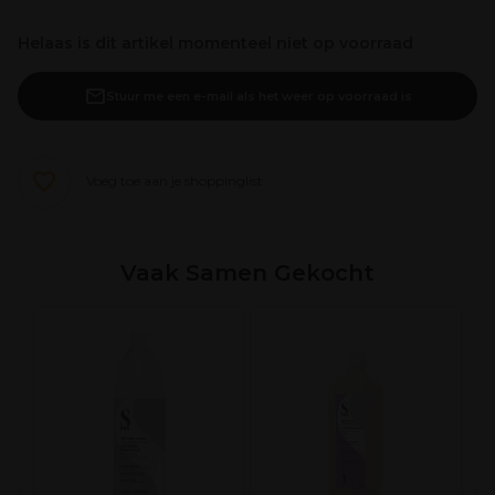
Helaas is dit artikel momenteel niet op voorraad
Stuur me een e-mail als het weer op voorraad is
Voeg toe aan je shoppinglist
Vaak Samen Gekocht
V
H
nd
B