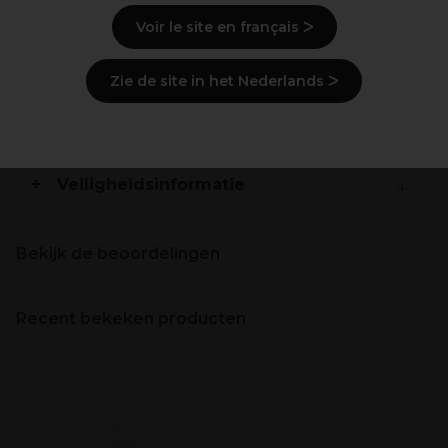
Gebruiksaanwijzingen
Voir le site en français ᐳ
Ingrediënten
(kan wijzigen, verpakking
Zie de site in het Nederlands ᐳ
raadplegen)
Levering en voorraad
Veiligheidsinformatie
Bekijk de beoordelingen
Recent bekeken producten