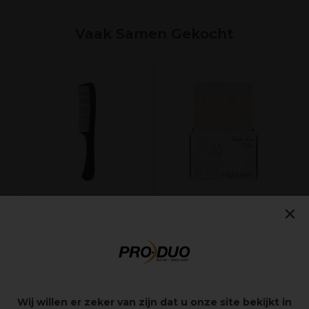
Vaak Samen Gekocht
n
S
C
×
Sibel Handvatkam
Framar Beach Bum
Delrin 111/4011109
Pop Up 5x11 500 stuks
5,45€
24,25€
excl. BTW
excl. BTW
Wij willen er zeker van zijn dat u onze site bekijkt in