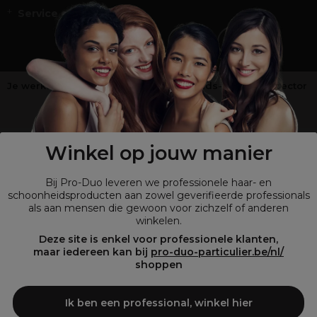
Service en Contact
Je werkt niet in de kappers-, schoonheids- of barbiersector
?
Shop
onze retailsite
Winkel op jouw manier
Bij Pro-Duo leveren we professionele haar- en
schoonheidsproducten aan zowel geverifieerde professionals
als aan mensen die gewoon voor zichzelf of anderen
winkelen.
Deze site is enkel voor professionele klanten,
maar iedereen kan bij
pro-duo-particulier.be/nl/
shoppen
© Tous droits réservés © Pro-Duo
2026
Bij Pro-Duo begrijpen we de unieke behoeften van de Belgische markt
Ik ben een professional, winkel hier
in haar en schoonheid. Onze hoogwaardige professionele producten