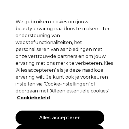
Profiteer van 10% extra korting op je 1e online bestelling met code:
PRO10
Aanmelden
We gebruiken cookies om jouw
beauty‑ervaring naadloos te maken – ter
Merken
Deals ⭐
Haar
Elektra
Salon interieur
Beauty
ondersteuning van
websitefunctionaliteiten, het
Volgende dag geleverd*
Na verzending, maandag t/m vrijdag
personaliseren van aanbiedingen met
onze vertrouwde partners en om jouw
ervaring met ons merk te verbeteren. Kies
Sibel
‘Alles accepteren’ als je deze naadloze
Sibel Gaasrol Metaal Goud 12st
ervaring wilt. Je kunt ook je voorkeuren
instellen via ‘Cookie‑instellingen’ of
(
3
)
doorgaan met ‘Alleen essentiële cookies’.
5,65 €
EXCL BTW
(PROFESSIONELE PRIJS)
Cookiebeleid
(
6,84 €
incl. BTW)
PROMOTIE
Alles accepteren