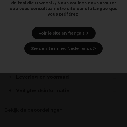
de taal die u wenst. / Nous voulons nous assurer
que vous consultez notre site dans la langue que
vous préférez.
Overzicht
Korte metalen rollers
Voir le site en français ᐳ
Met hygiënische synthetische haren
EPOXY-laag om de warmte langer te behouden en
verspreiden
Zie de site in het Nederlands ᐳ
Beschrijving
Levering en voorraad
Veiligheidsinformatie
Bekijk de beoordelingen