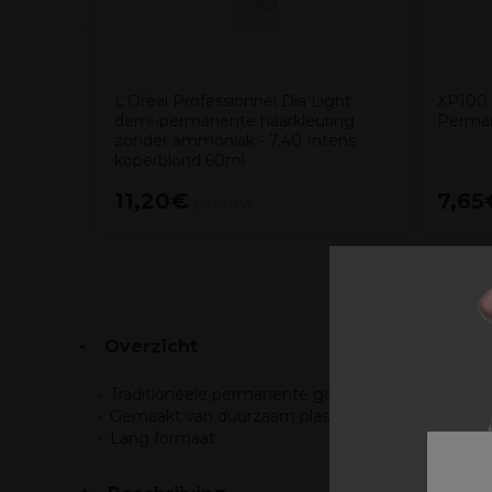
L'Oréal Professionnel Dia Light
XP100 
demi-permanente haarkleuring
Perman
zonder ammoniak - 7.40 Intens
koperblond 60ml
11,20€
7,65
excl. BTW
Overzicht
Traditioneele permanente golfkrullers
Gemaakt van duurzaam plastic
Lang formaat