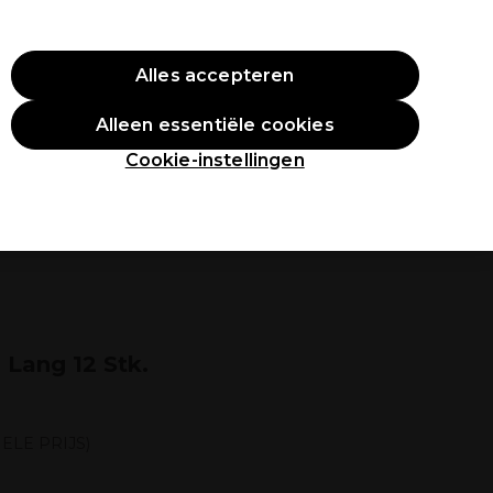
O10
Alles accepteren
Aanmelden
Alleen essentiële cookies
tudenten
Inspiratie
Professionele Awards
Cookie-instellingen
 Lang 12 Stk.
ELE PRIJS)