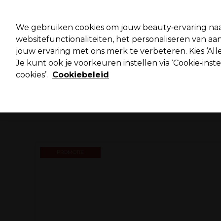
Pro
We gebruiken cookies om jouw beauty‑ervaring naa
websitefunctionaliteiten, het personaliseren van 
jouw ervaring met ons merk te verbeteren. Kies ‘Alle
Merken
Deals ⭐
Haar
Elektra
Salo
Je kunt ook je voorkeuren instellen via ‘Cookie‑inst
cookies’.
Cookiebeleid
Volgende dag geleverd*
Na verzending, maandag t/m vrijdag
PROMOTIE