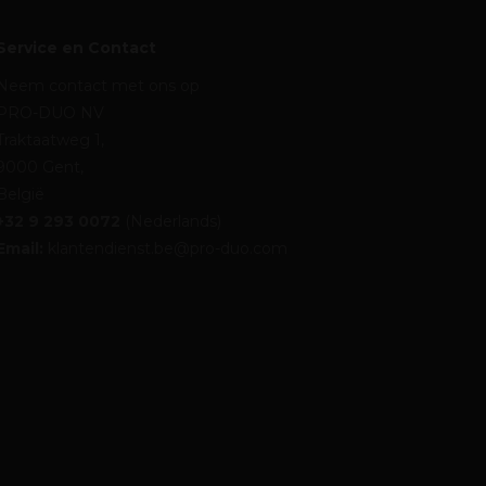
Service en Contact
Neem contact met ons op
PRO-DUO NV
Traktaatweg 1,
9000 Gent,
België
+32 9 293 0072
(Nederlands)
Email:
klantendienst.be@pro-duo.com