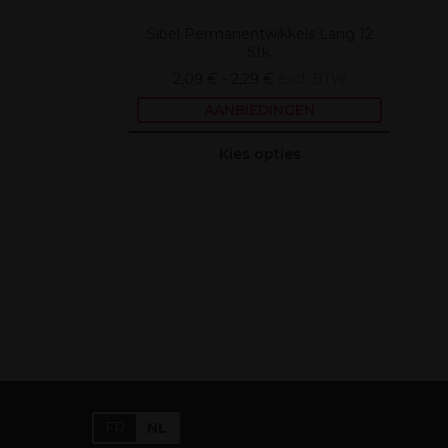
Sibel Permanentwikkels Lang 12
Stk.
2,09 € - 2,29 €
excl. BTW
AANBIEDINGEN
Kies opties
FR
NL