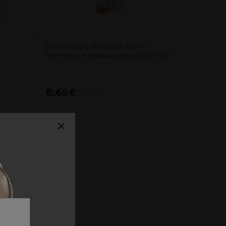
XP100 Light Radiance Demi-
Permanent Haarkleuring 100ml 9.0
8,65€
2,19€
excl. BTW
×