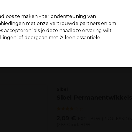
fiteer van 10% extra korting op je 1e online bestelling met code:
PR
dloos te maken – ter ondersteuning van
aanbiedingen met onze vertrouwde partners en om
Zoeken
s accepteren’ als je deze naadloze ervaring wilt.
n interieur
Beauty
Mannen
Vegan
Nieuwe producten
S
ellingen’ of doorgaan met ‘Alleen essentiële
Gratis Bezorging
vanaf slechts €65
Haar
Omvorming en Ontkrulling
Omvorming
Sibel
Sibel Permanentwikkels
(
1
)
2,09 €
EXCL BTW
(PROFESSION
(
2,53 €
incl. BTW)