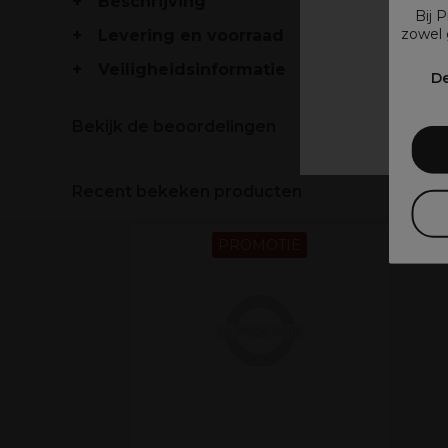
Beschrijving
Bij 
zowel 
Levering en voorraad
V
Veiligheidsinformatie
De
Bekijk de beoordelingen
Recent bekeken producten
PROMOTIE