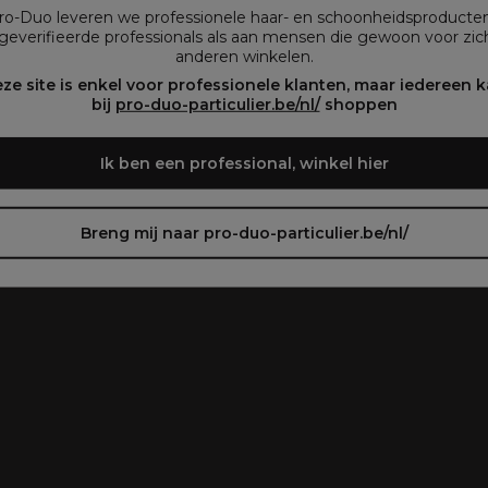
vous préférez.
Pro-Duo leveren we professionele haar- en schoonheidsproducte
geverifieerde professionals als aan mensen die gewoon voor zich
anderen winkelen.
oir le site en français ᐳ
Zie de site in het Nederlands
ze site is enkel voor professionele klanten, maar iedereen 
bij
pro-duo-particulier.be/nl/
shoppen
Ik ben een professional, winkel hier
Breng mij naar pro-duo-particulier.be/nl/