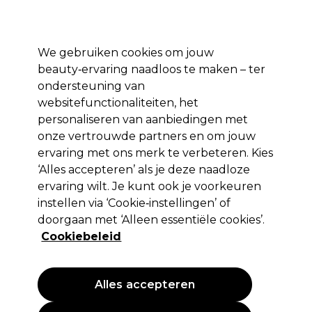
Profiteer van 10% extra korting op je 1e online bestelling met code:
PRO10
Aanmelden
We gebruiken cookies om jouw
beauty‑ervaring naadloos te maken – ter
Merken
Deals ⭐
Haar
Elektra
Salon interieur
Beauty
ondersteuning van
websitefunctionaliteiten, het
Volgende dag geleverd*
Na verzending, maandag t/m vrijdag
personaliseren van aanbiedingen met
onze vertrouwde partners en om jouw
ervaring met ons merk te verbeteren. Kies
Sibel
‘Alles accepteren’ als je deze naadloze
Sibel Setting Net Resille Wit
ervaring wilt. Je kunt ook je voorkeuren
instellen via ‘Cookie‑instellingen’ of
(
2
)
doorgaan met ‘Alleen essentiële cookies’.
3,29 €
EXCL BTW
(PROFESSIONELE PRIJS)
Cookiebeleid
(
3,98 €
incl. BTW)
PROMOTIE
Alles accepteren