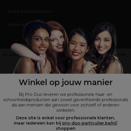
Onze Aanbiedingen
Service en Contact
Je werkt niet in de kappers-, schoonheids- of barbiersector
?
Shop
onze retailsite
Winkel op jouw manier
Bij Pro-Duo leveren we professionele haar- en
schoonheidsproducten aan zowel geverifieerde professionals
als aan mensen die gewoon voor zichzelf of anderen
winkelen.
Deze site is enkel voor professionele klanten,
maar iedereen kan bij
pro-duo-particulier.be/nl/
shoppen