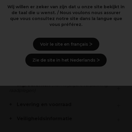
Wij willen er zeker van zijn dat u onze site bekijkt in
de taal die u wenst. / Nous voulons nous assurer
que vous consultez notre site dans la langue que
vous préférez.
Overzicht
Haarnetje voor inlegkapsels
Voir le site en français ᐳ
Met koordjes
Medium-mesh
Zie de site in het Nederlands ᐳ
Beschrijving
Ingrediënten
(kan wijzigen, verpakking
raadplegen)
Levering en voorraad
Veiligheidsinformatie