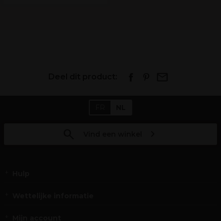
Deel dit product:
FR
NL
Vind een winkel
Hulp
Wettelijke informatie
Mijn account