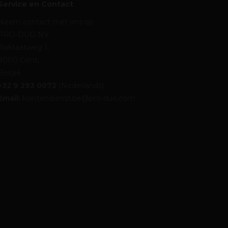
Service en Contact
Neem contact met ons op
PRO-DUO NV
Traktaatweg 1,
9000 Gent,
België
+32 9 293 0072
(Nederlands)
Email:
klantendienst.be@pro-duo.com