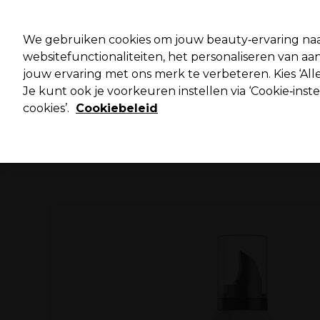
Pro
We gebruiken cookies om jouw beauty‑ervaring naa
websitefunctionaliteiten, het personaliseren van 
jouw ervaring met ons merk te verbeteren. Kies ‘Alle
Merken
Deals ⭐
Haar
Elektra
Salo
Je kunt ook je voorkeuren instellen via ‘Cookie‑inst
cookies’.
Cookiebeleid
Volgende dag geleverd*
Na verzending, maandag t/m vrijdag