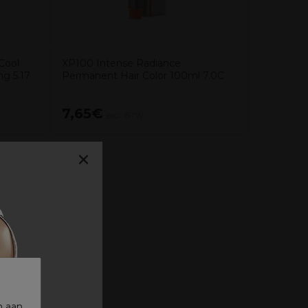
 Cool
XP100 Intense Radiance
g 5.17
Permanent Hair Color 100ml 7.0C
7,65€
13,45
excl. BTW
×
n aan