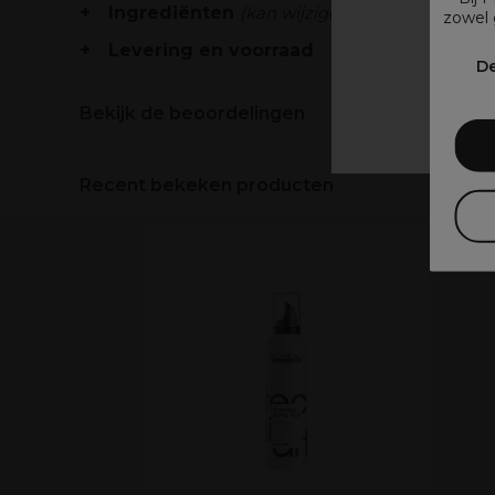
Ingrediënten
(kan wijzigen, verpakking raad
zowel 
Levering en voorraad
V
De
Bekijk de beoordelingen
Recent bekeken producten