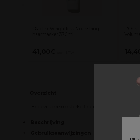
Olaplex Weightless Nourishing
L'Oréal
haarmasker 370ml
Volume
41,00€
14,4
excl. BTW
Overzicht
Extra volumexxxxsterke fixatie
Beschrijving
Gebruiksaanwijzingen
Bij 