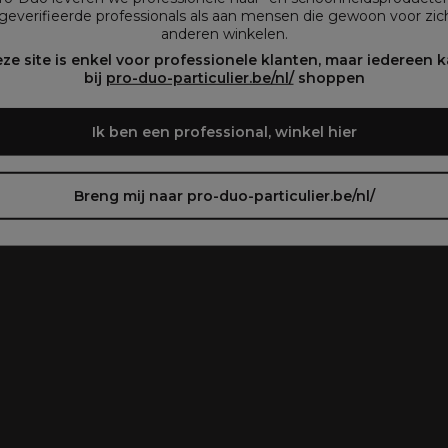
plegen)
geverifieerde professionals als aan mensen die gewoon voor zich
anderen winkelen.
oir le site en français ᐳ
Zie de site in het Nederlands
ze site is enkel voor professionele klanten, maar iedereen 
bij
pro-duo-particulier.be/nl/
shoppen
Ik ben een professional, winkel hier
Breng mij naar pro-duo-particulier.be/nl/