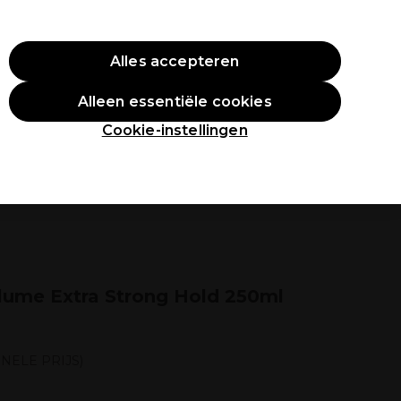
O10
Alles accepteren
Aanmelden
Alleen essentiële cookies
tudenten
Inspiratie
Professionele Awards
Cookie-instellingen
Volume Extra Strong Hold 250ml
NELE PRIJS)
l