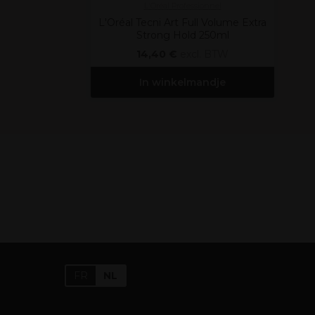
L'Oréal Professionnel
L'Oréal Tecni Art Full Volume Extra
Strong Hold 250ml
14,40 €
excl. BTW
In winkelmandje
FR
NL