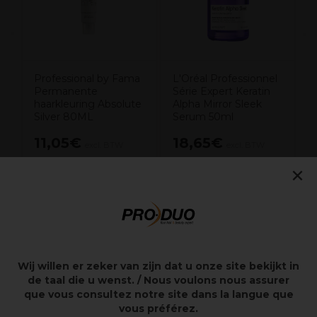
Professional by Fama
L'Oréal Professionnel
Permanente
Série Expert Keratin
haarkleuring Absolute
Alpha Mirror Sleek
Silver 80ML
Serum 50ml
11,05€
18,65€
excl. BTW
excl. BTW
×
Overzicht
Zorgt ervoor dat de kleur in de haarvezel behouden
Wij willen er zeker van zijn dat u onze site bekijkt in
blijft
de taal die u wenst. / Nous voulons nous assurer
Extra delicate verzurende werking
que vous consultez notre site dans la langue que
Maakt het haar gemakkelijker te kammen
vous préférez.