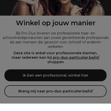
?
Shop
onze retailsite
Winkel op jouw manier
Bij Pro-Duo leveren we professionele haar- en
schoonheidsproducten aan zowel geverifieerde professionals
als aan mensen die gewoon voor zichzelf of anderen
winkelen.
Deze site is enkel voor professionele klanten,
maar iedereen kan bij
pro-duo-particulier.be/nl/
shoppen
© Tous droits réservés © Pro-Duo
2026
Bij Pro-Duo begrijpen we de unieke behoeften van de Belgische markt
Ik ben een professional, winkel hier
in haar en schoonheid. Onze hoogwaardige professionele producten
zijn niet alleen trendy, maar ook ontworpen om kappers en
schoonheidsspecialisten te ondersteunen in hun streven naar perfectie
Breng mij naar pro-duo-particulier.be/nl/
en klanttevredenheid.