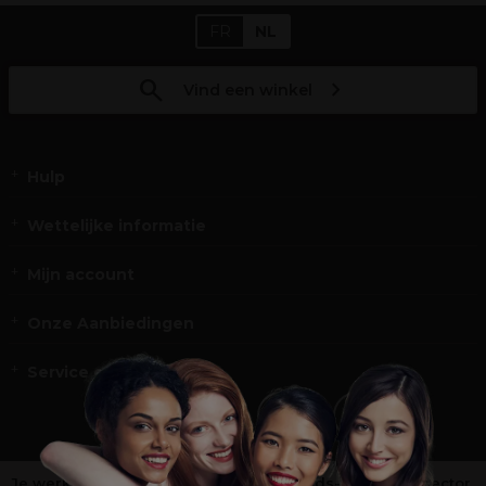
FR
NL
Vind een winkel
Hulp
Wettelijke informatie
Mijn account
Onze Aanbiedingen
Service en Contact
Je werkt niet in de kappers-, schoonheids- of barbiersector