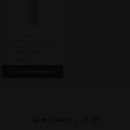
Professional by Fama
Professional By Fama
Wondher Cowash Post
Color Haarcrème 1L
32,95 €
excl. BTW
In winkelmandje
Deel dit product: