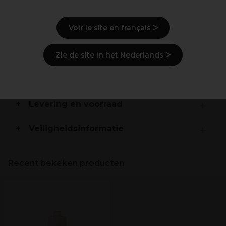
Beschrijving
Voir le site en français ᐳ
Gebruiksaanwijzingen
Zie de site in het Nederlands ᐳ
Ingrediënten
(kan wijzigen, verpakking
raadplegen)
Levering en voorraad
Veiligheidsinformatie
Recent bekeken producten