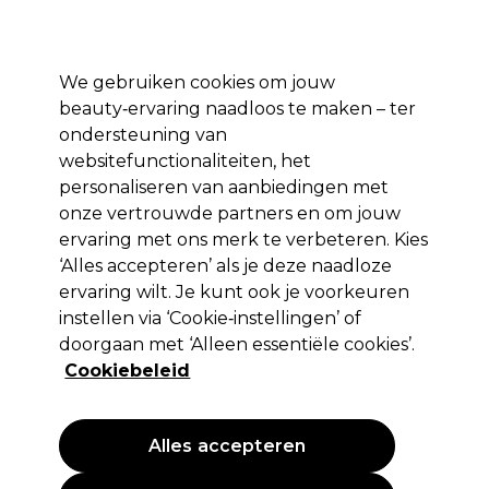
Profiteer van 10% extra korting op je 1e online bestelling met code:
PRO10
Aanmelden
We gebruiken cookies om jouw
beauty‑ervaring naadloos te maken – ter
Merken
Deals ⭐
Haar
Elektra
Salon interieur
Beauty
ondersteuning van
websitefunctionaliteiten, het
Volgende dag geleverd*
Na verzending, maandag t/m vrijdag
personaliseren van aanbiedingen met
onze vertrouwde partners en om jouw
ervaring met ons merk te verbeteren. Kies
Professional by Fama
‘Alles accepteren’ als je deze naadloze
Professional By Fama Wondher
ervaring wilt. Je kunt ook je voorkeuren
Cowash Post Color Haarcrème 1L
instellen via ‘Cookie‑instellingen’ of
doorgaan met ‘Alleen essentiële cookies’.
(
0
)
Cookiebeleid
32,95 €
EXCL BTW
(PROFESSIONELE PRIJS)
(
39,87 €
incl. BTW)
| 3.30 € per 100ml
Alles accepteren