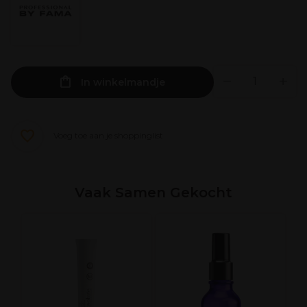
In winkelmandje
Voeg toe aan je shoppinglist
Vaak Samen Gekocht
A
l
G
S
1