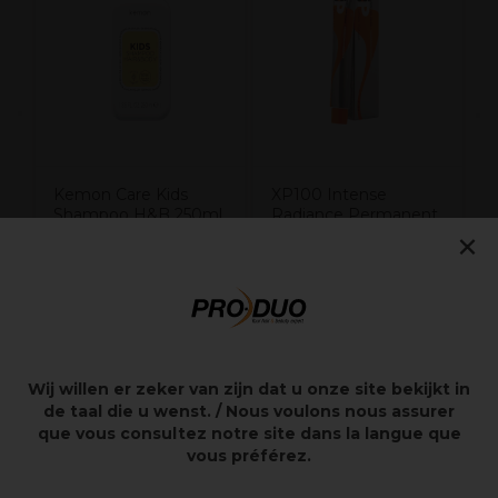
S
Kemon Care Kids
XP100 Intense
Shampoo H&B 250ml
Radiance Permanent
×
Hair Color 100ml 7.0C
10,50€
7,65€
excl. BTW
excl. BTW
Wij willen er zeker van zijn dat u onze site bekijkt in
de taal die u wenst. / Nous voulons nous assurer
Overzicht
que vous consultez notre site dans la langue que
vous préférez.
Modellering wax voor kinderen
Vanaf drie jaar.