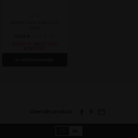
Kemon
Kemon Care Kids Gum
50ml
11,50 €
excl. BTW
KOOP 2+ KRIJG 20%
KORTING
In winkelmandje
Deel dit product:
FR
NL