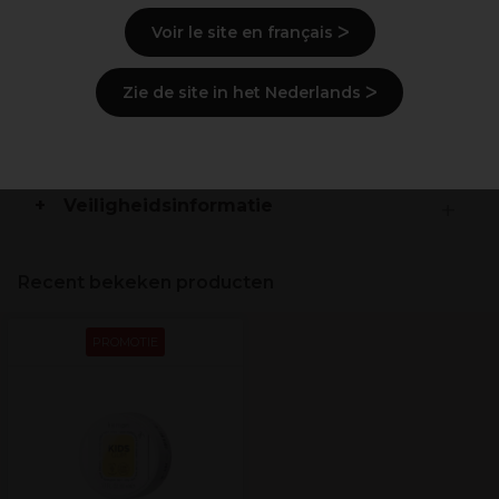
Ideaal voor de gevoelige huid.
Voir le site en français ᐳ
Ingrediënten
(kan wijzigen, verpakking
Zie de site in het Nederlands ᐳ
raadplegen)
Levering en voorraad
Veiligheidsinformatie
Recent bekeken producten
PROMOTIE