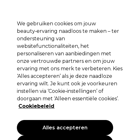
Profiteer van 10% extra korting op je 1e online bestelling met code:
PRO10
Aanmelden
We gebruiken cookies om jouw
beauty‑ervaring naadloos te maken – ter
Merken
Deals ⭐
Haar
Elektra
Salon interieur
Beauty
ondersteuning van
websitefunctionaliteiten, het
Volgende dag geleverd*
Na verzending, maandag t/m vrijdag
personaliseren van aanbiedingen met
onze vertrouwde partners en om jouw
ervaring met ons merk te verbeteren. Kies
Kemon
‘Alles accepteren’ als je deze naadloze
Kemon Care Kids Gum 50ml
ervaring wilt. Je kunt ook je voorkeuren
instellen via ‘Cookie‑instellingen’ of
(
0
)
doorgaan met ‘Alleen essentiële cookies’.
11,50 €
EXCL BTW
(PROFESSIONELE PRIJS)
Cookiebeleid
(
13,92 €
incl. BTW)
| 23.00 € per 100ml
PROMOTIE
Alles accepteren