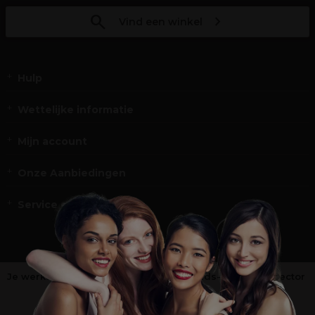
Vind een winkel
Hulp
Wettelijke informatie
Mijn account
Onze Aanbiedingen
Service en Contact
Je werkt niet in de kappers-, schoonheids- of barbiersector
?
Shop
onze retailsite