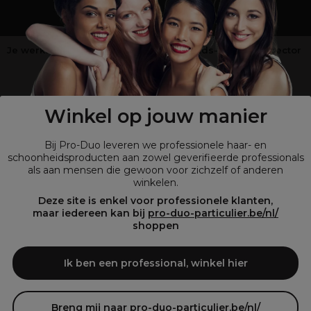
Je werkt niet in de kappers-, schoonheids- of barbiersector
?
Shop
onze retailsite
Winkel op jouw manier
Bij Pro-Duo leveren we professionele haar- en
schoonheidsproducten aan zowel geverifieerde professionals
als aan mensen die gewoon voor zichzelf of anderen
winkelen.
Deze site is enkel voor professionele klanten,
maar iedereen kan bij
pro-duo-particulier.be/nl/
shoppen
© Tous droits réservés © Pro-Duo
2026
Bij Pro-Duo begrijpen we de unieke behoeften van de Belgische markt
Ik ben een professional, winkel hier
in haar en schoonheid. Onze hoogwaardige professionele producten
zijn niet alleen trendy, maar ook ontworpen om kappers en
schoonheidsspecialisten te ondersteunen in hun streven naar perfectie
en klanttevredenheid.
Breng mij naar pro-duo-particulier.be/nl/