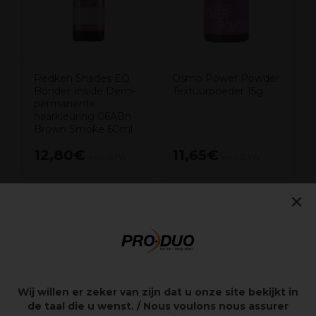
Redken Shades EQ
Osmo Power Powder
Bonder Inside Demi-
Textuurpoeder 15g
permanente
haarkleuring 06ABn
Brown Smoke 60ml
12,80€
11,65€
excl. BTW
excl. BTW
×
Overzicht
Matte textuur zeezout spray
Krijg volumineus schurftig rommelig en grunge-
Wij willen er zeker van zijn dat u onze site bekijkt in
achtig.
de taal die u wenst. / Nous voulons nous assurer