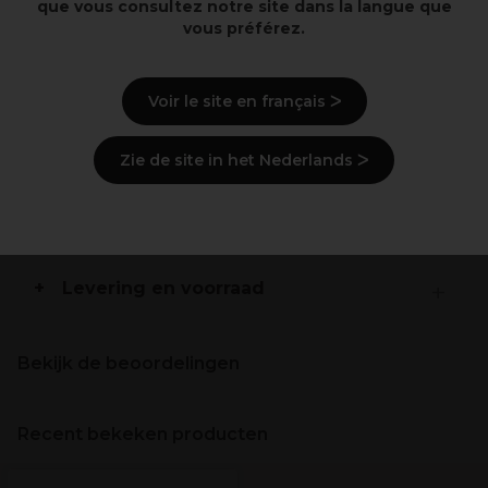
Strandstijl chic met flexibele beweging.
que vous consultez notre site dans la langue que
Voor een langdurige benijdenswaardige afwerking
vous préférez.
Veganistisch
Voir le site en français ᐳ
Beschrijving
Zie de site in het Nederlands ᐳ
Gebruiksaanwijzingen
Ingrediënten
(kan wijzigen, verpakking
raadplegen)
Levering en voorraad
Bekijk de beoordelingen
Recent bekeken producten