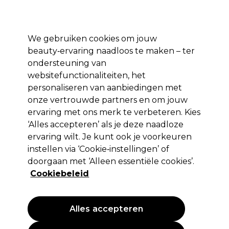
Profiteer van 10% extra korting op je 1e online bestelling met code:
PRO10
Aanmelden
We gebruiken cookies om jouw
beauty‑ervaring naadloos te maken – ter
Merken
Deals ⭐
Haar
Elektra
Salon interieur
Beauty
ondersteuning van
websitefunctionaliteiten, het
Volgende dag geleverd*
Na verzending, maandag t/m vrijdag
personaliseren van aanbiedingen met
onze vertrouwde partners en om jouw
ervaring met ons merk te verbeteren. Kies
Osmo
‘Alles accepteren’ als je deze naadloze
Osmo Matt Salt Spray Mattierender
ervaring wilt. Je kunt ook je voorkeuren
Texturgeber 250ml
instellen via ‘Cookie‑instellingen’ of
doorgaan met ‘Alleen essentiële cookies’.
(
1
)
Cookiebeleid
9,45 €
EXCL BTW
(PROFESSIONELE PRIJS)
(
11,43 €
incl. BTW)
| 3.78 € per 100ml
Alles accepteren