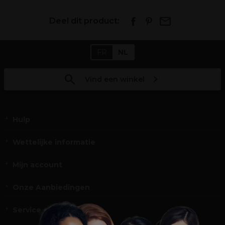
Deel dit product:
FR
NL
Vind een winkel
Hulp
Wettelijke informatie
Mijn account
Onze Aanbiedingen
Service en Contact