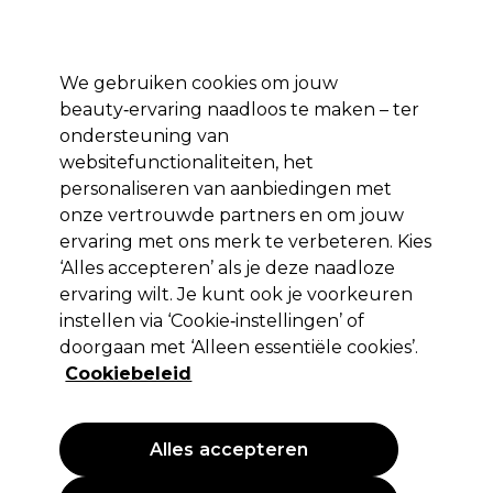
Profiteer van 10% extra korting op je 1e online bestelling met code:
PRO10
Aanmelden
We gebruiken cookies om jouw
beauty‑ervaring naadloos te maken – ter
Merken
Deals ⭐
Haar
Elektra
Salon interieur
Beauty
ondersteuning van
websitefunctionaliteiten, het
Volgende dag geleverd*
Na verzending, maandag t/m vrijdag
personaliseren van aanbiedingen met
onze vertrouwde partners en om jouw
ervaring met ons merk te verbeteren. Kies
Osmo
‘Alles accepteren’ als je deze naadloze
Osmo Matte Clay Extreme Droge
ervaring wilt. Je kunt ook je voorkeuren
Textuurwax 25ml
instellen via ‘Cookie‑instellingen’ of
doorgaan met ‘Alleen essentiële cookies’.
(
1
)
Cookiebeleid
5,20 €
EXCL BTW
(PROFESSIONELE PRIJS)
(
6,29 €
incl. BTW)
| 20.80 € per 100ml
Alles accepteren