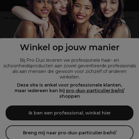
Je werkt niet in de kappers-, schoonheids- of barbiersector
?
Shop
onze retailsite
Winkel op jouw manier
Bij Pro-Duo leveren we professionele haar- en
schoonheidsproducten aan zowel geverifieerde professionals
als aan mensen die gewoon voor zichzelf of anderen
winkelen.
Deze site is enkel voor professionele klanten,
maar iedereen kan bij
pro-duo-particulier.be/nl/
shoppen
© Tous droits réservés © Pro-Duo
2026
Bij Pro-Duo begrijpen we de unieke behoeften van de Belgische markt
Ik ben een professional, winkel hier
in haar en schoonheid. Onze hoogwaardige professionele producten
zijn niet alleen trendy, maar ook ontworpen om kappers en
schoonheidsspecialisten te ondersteunen in hun streven naar perfectie
en klanttevredenheid.
Breng mij naar pro-duo-particulier.be/nl/