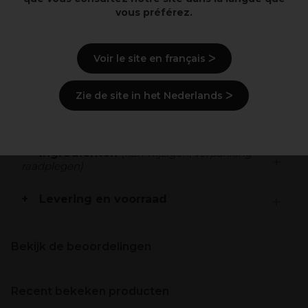
vous préférez.
De ultieme controle met een droge textuur.
Voor een krachtige hold
Met een natuurlijke matte uitstraling
Voir le site en français ᐳ
Beschrijving
Zie de site in het Nederlands ᐳ
Gebruiksaanwijzingen
Ingrediënten
(kan wijzigen, verpakking
raadplegen)
Levering en voorraad
Bekijk de beoordelingen
Recent bekeken producten