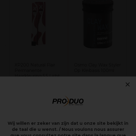
V
XP200 Natural Flair
Osmo Clay Wax Styler
Permanente
Op Kleibasis 100ml
Haarkleuring 5.5 Licht
×
mahoniebruin 100ml
7,65€
10,45€
excl. BTW
excl. BTW
Wij willen er zeker van zijn dat u onze site bekijkt in
de taal die u wenst. / Nous voulons nous assurer
Overzicht
que vous consultez notre site dans la langue que