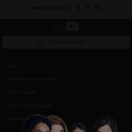
Deel dit product:
FR
NL
Vind een winkel
Hulp
Wettelijke informatie
Mijn account
Onze Aanbiedingen
Service en Contact