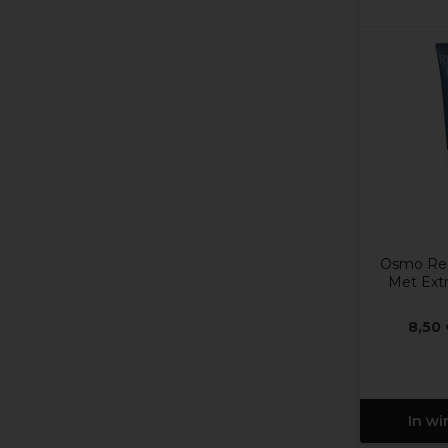
Osmo Res
Met Extr
8,50
In w