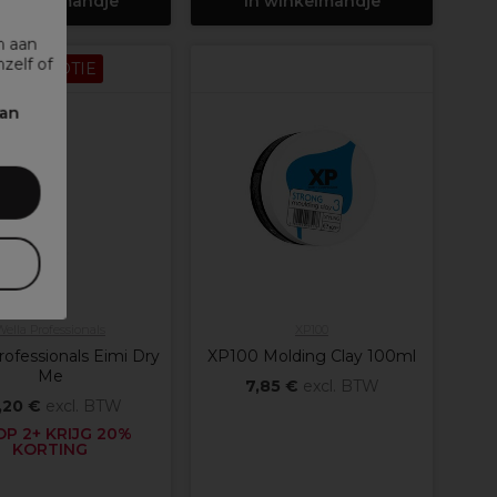
 winkelmandje
In winkelmandje
n aan
zelf of
PROMOTIE
kan
Wella Professionals
XP100
rofessionals Eimi Dry
XP100 Molding Clay 100ml
Me
7,85 €
excl. BTW
,20 €
excl. BTW
P 2+ KRIJG 20%
KORTING