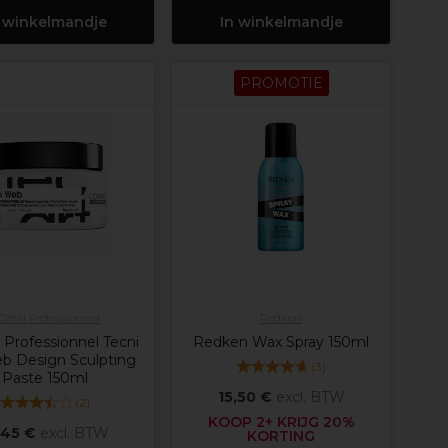
 winkelmandje
In winkelmandje
PROMOTIE
'Oréal Professionnel
Redken
 Professionnel Tecni
Redken Wax Spray 150ml
b Design Sculpting
(
3
)
Paste 150ml
15,50 €
excl. BTW
(
2
)
KOOP 2+ KRIJG 20%
,45 €
excl. BTW
KORTING