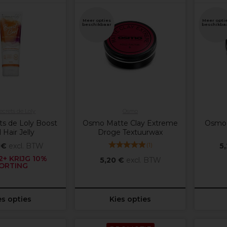
Meer opties
Meer opti
beschikbaar
beschikba
ecrets de Loly
Osmo
ts de Loly Boost
Osmo Matte Clay Extreme
Osmo 
 Hair Jelly
Droge Textuurwax
(
1
)
 €
excl. BTW
5
+ KRIJG 10%
5,20 €
excl. BTW
ORTING
es opties
Kies opties