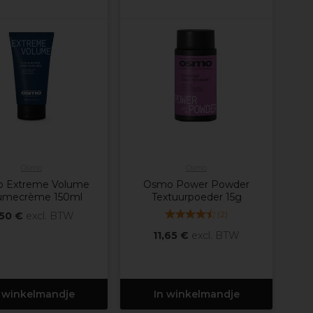
Osmo
Osmo
 Extreme Volume
Osmo Power Powder
umecrème 150ml
Textuurpoeder 15g
(
2
)
,50 €
excl. BTW
11,65 €
excl. BTW
 winkelmandje
In winkelmandje