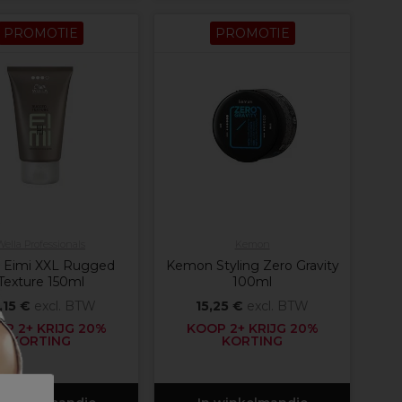
PROMOTIE
PROMOTIE
Wella Professionals
Kemon
a Eimi XXL Rugged
Kemon Styling Zero Gravity
Texture 150ml
100ml
,15 €
excl. BTW
15,25 €
excl. BTW
P 2+ KRIJG 20%
KOOP 2+ KRIJG 20%
KORTING
KORTING