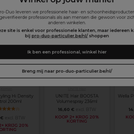
inkelmandje
In winkelmandje
In
Pro-Duo leveren we professionele haar- en schoonheidsproducte
geverifieerde professionals als aan mensen die gewoon voor zich
ROMOTIE
PROMOTIE
anderen winkelen.
ze site is enkel voor professionele klanten, maar iedereen 
bij
pro-duo-particulier.be/nl/
shoppen
Ik ben een professional, winkel hier
Breng mij naar pro-duo-particulier.be/nl/
Kemon
UNITE Hair
ling Hi Density
UNITE Hair BOOSTA
Wella P
trol 200ml
Volumespray 236ml
(
1
)
16,60 €
excl. BTW
14
KOOP 2+ KRIJG 20%
KOO
 €
excl. BTW
KORTING
+ KRIJG 20%
ORTING