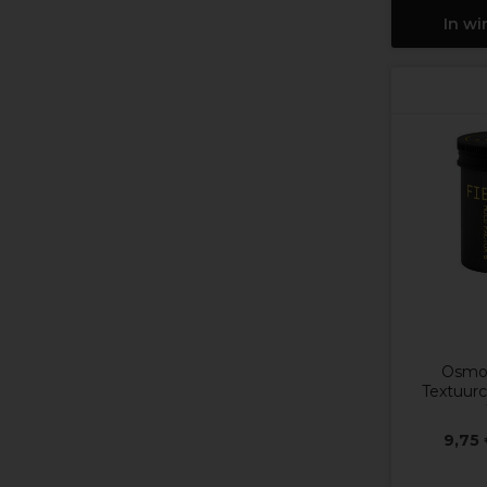
In w
Osmo 
Textuur
9,75