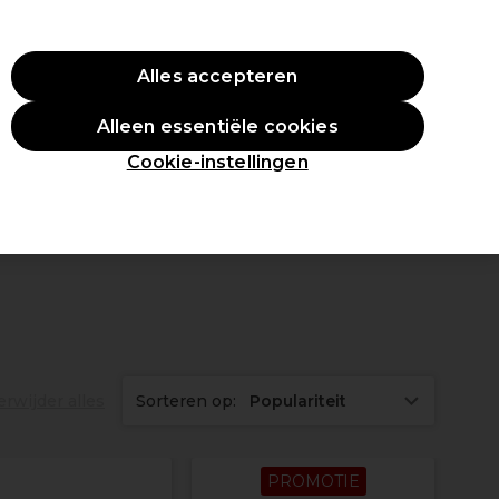
O10
Alles accepteren
Aanmelden
Alleen essentiële cookies
tudenten
Inspiratie
Professionele Awards
Cookie-instellingen
erwijder alles
Sorteren op:
Populariteit
PROMOTIE