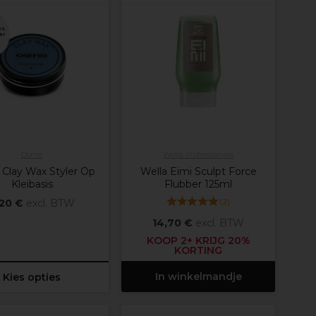
es
ar
Osmo
Wella Professionals
Clay Wax Styler Op
Wella Eimi Sculpt Force
Kleibasis
Flubber 125ml
(
2
)
,20 €
excl. BTW
14,70 €
excl. BTW
KOOP 2+ KRIJG 20%
KORTING
In winkelmandje
Kies opties