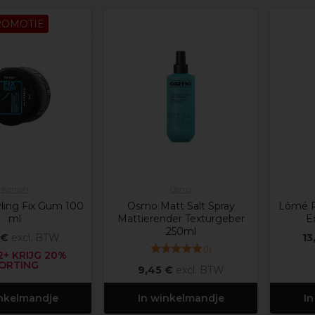
ROMOTIE
Kemon
Osmo
ling Fix Gum 100
Osmo Matt Salt Spray
Lômé Pa
ml
Mattierender Texturgeber
E
250ml
 €
excl. BTW
13
(
1
)
+ KRIJG 20%
ORTING
9,45 €
excl. BTW
inkelmandje
In winkelmandje
In