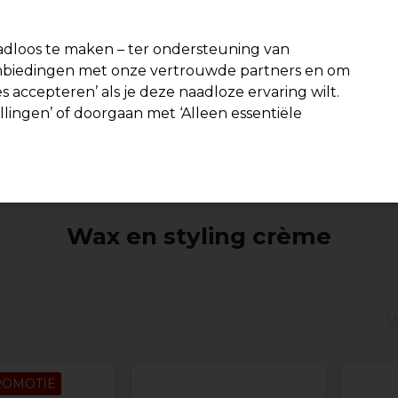
fiteer van 10% extra korting op je 1e online bestelling met code:
PR
dloos te maken – ter ondersteuning van
aanbiedingen met onze vertrouwde partners en om
Zoeken
s accepteren’ als je deze naadloze ervaring wilt.
n interieur
Beauty
Mannen
Vegan
Nieuwe producten
S
ellingen’ of doorgaan met ‘Alleen essentiële
Volgende dag geleverd*
Na verzending, maandag t/m vrijdag
Haar
Styling
Wax en styling crème
Wax en styling crème
V
ROMOTIE