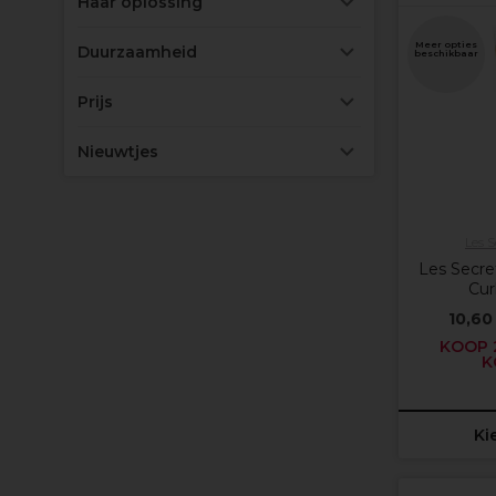
Haar oplossing
Meer opties
Duurzaamheid
beschikbaar
Prijs
Nieuwtjes
Les S
Les Secre
Curl
10,60
KOOP 2
K
Ki