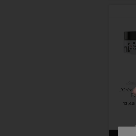
L'Oréa
L'Oréa
Pa
13,45