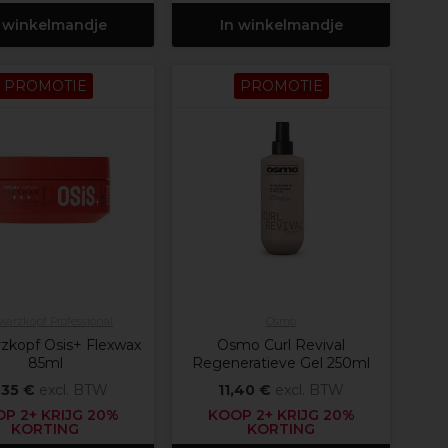
 winkelmandje
In winkelmandje
PROMOTIE
PROMOTIE
arzkopf Professional
Osmo
zkopf Osis+ Flexwax
Osmo Curl Revival
85ml
Regeneratieve Gel 250ml
,35 €
excl. BTW
11,40 €
excl. BTW
P 2+ KRIJG 20%
KOOP 2+ KRIJG 20%
KORTING
KORTING