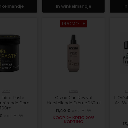
inkelmandje
In winkelmandje
In
PROMOTIE
Osmo
Osmo
L
Fibre Paste
Osmo Curl Revival
L'Oréal
creërende Gom
Herstellende Crème 250ml
Art We
100ml
11,40 €
excl. BTW
 €
excl. BTW
KOOP 2+ KRIJG 20%
KORTING
13