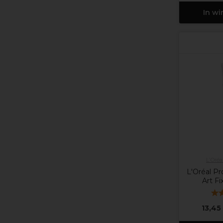
In w
L'Oréa
L'Oréal Pr
Art F
13,45