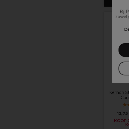
In w
Bij 
zowel 
P
De
Kemon Sty
Con
12,75
KOOP 2
K