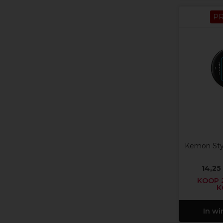
P
Kemon Sty
14,25
KOOP 2
K
In w