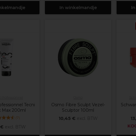
inkelmandje
In winkelmandje
In
l Professionnel
Osmo
Schw
ofessionnel Tecni
Osmo Fibre Sculpt Vezel-
Schwar
ix Max 200ml
Sculptor 100ml
(
7
)
10,45 €
excl. BTW
13
KOO
 €
excl. BTW