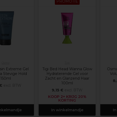
PROMOTIE
Osmo
Tigi
in Extreme Gel
Tigi Bed Head Wanna Glow
Osmo
a Stevige Hold
Hydraterende Gel voor
Vol
150ml
Zacht en Glanzend Haar
8
100ml
 €
excl. BTW
9,15 €
excl. BTW
KOOP 2+ KRIJG 20%
KORTING
inkelmandje
In winkelmandje
In