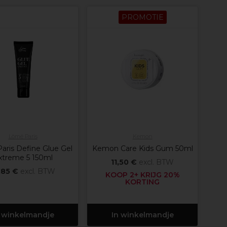
PROMOTIE
Lômé Paris
Kemon
ris Define Glue Gel
Kemon Care Kids Gum 50ml
xtreme 5 150ml
11,50 €
excl. BTW
,85 €
excl. BTW
KOOP 2+ KRIJG 20%
KORTING
 winkelmandje
In winkelmandje