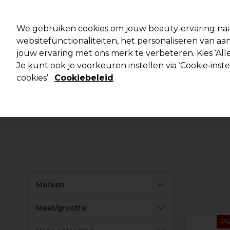
Pro
We gebruiken cookies om jouw beauty‑ervaring naa
websitefunctionaliteiten, het personaliseren van 
jouw ervaring met ons merk te verbeteren. Kies ‘Alle
Merken
Deals ⭐
Haar
Elektra
Salo
Je kunt ook je voorkeuren instellen via ‘Cookie‑inst
cookies’.
Cookiebeleid
Merken
Maat/grootte
P