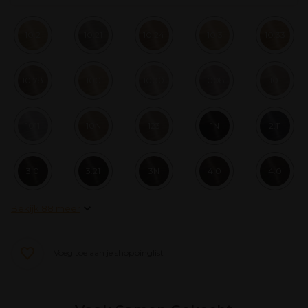
10.2
10.21
10.24
10.3
10.33
10.78
100
1000
1008
101
1011
10N
123
1N
2.11
3.0
3.21
3N
4.0
4.0
Bekijk 88 meer
Voeg toe aan je shoppinglist