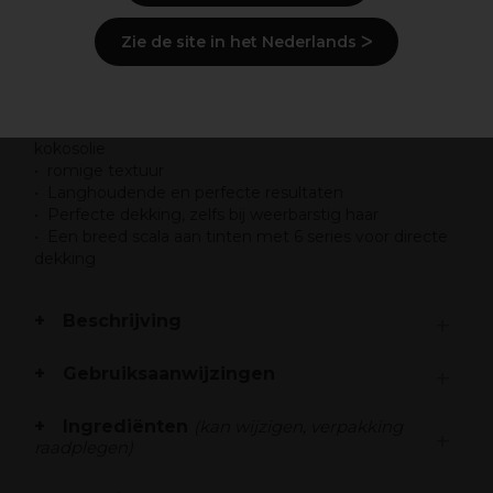
Zie de site in het Nederlands ᐳ
Overzicht
Klassieke permanente haarkleur verrijkt met
kokosolie
romige textuur
Langhoudende en perfecte resultaten
Perfecte dekking, zelfs bij weerbarstig haar
Een breed scala aan tinten met 6 series voor directe
dekking
Beschrijving
Gebruiksaanwijzingen
Ingrediënten
(kan wijzigen, verpakking
raadplegen)