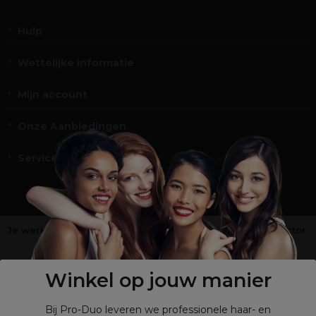
Hulp
Wettelijke informatie
Mijn account
Onze Aanbiedingen
Service en Contact
Je werkt niet in de kappers-, schoonheids- of barbiersector
?
Shop
onze retailsite
Winkel op jouw manier
Bij Pro-Duo leveren we professionele haar- en