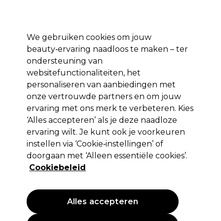
Profiteer van 10% extra korting op je 1e online bestelling met code:
PRO10
Aanmelden
We gebruiken cookies om jouw
beauty‑ervaring naadloos te maken – ter
Merken
Deals ⭐
Haar
Elektra
Salon interieur
Beauty
ondersteuning van
websitefunctionaliteiten, het
Volgende dag geleverd*
Na verzending, maandag t/m vrijdag
personaliseren van aanbiedingen met
onze vertrouwde partners en om jouw
ervaring met ons merk te verbeteren. Kies
Kemon
‘Alles accepteren’ als je deze naadloze
Kemon Cramer Color System
ervaring wilt. Je kunt ook je voorkeuren
Permanent Haarkleuring 4.08 100ml
instellen via ‘Cookie‑instellingen’ of
doorgaan met ‘Alleen essentiële cookies’.
(
1
)
Cookiebeleid
14,10 €
EXCL BTW
(PROFESSIONELE PRIJS)
(
17,06 €
incl. BTW)
Alles accepteren
PROMOTIE