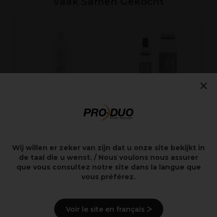
Vaak Samen Gekocht
ce
C
Z
×
Kemon Uni Color
L'Oréal Professionnel
Créme Ontwikkelaar
Majirel Cool Cover
Wij willen er zeker van zijn dat u onze site bekijkt in
12%-40Vol 1L
Permanent
de taal die u wenst. / Nous voulons nous assurer
Haarkleuring 5.17
que vous consultez notre site dans la langue que
60ml
vous préférez.
14,50€
11,55€
excl. BTW
excl. BTW
Voir le site en français ᐳ