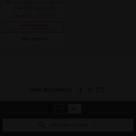
Kemon Cramer Permanent
Haarkleuring 100ml
14,10 €
excl. BTW
AANBIEDINGEN
Kies opties
Deel dit product:
FR
NL
Vind een winkel