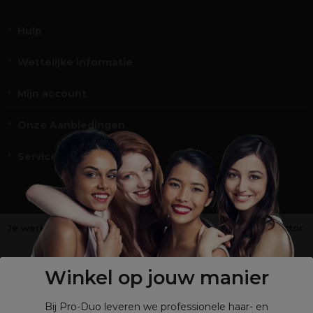
Hulp
Wettelijke informatie
Mijn account
Onze Aanbiedingen
Service en Contact
Je werkt niet in de kappers-, schoonheids- of barbiersector
?
Shop
onze retailsite
Winkel op jouw manier
Bij Pro-Duo leveren we professionele haar- en