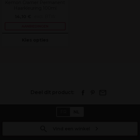
Kemon Cramer Permanent
Haarkleuring 100ml
14,10 €
excl. BTW
AANBIEDINGEN
Kies opties
Deel dit product:
FR
NL
Vind een winkel