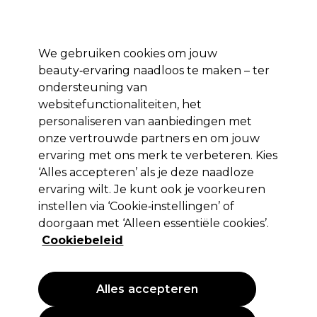
Profiteer van 10% extra korting op je 1e online bestelling met code:
PRO10
Aanmelden
We gebruiken cookies om jouw
beauty‑ervaring naadloos te maken – ter
Merken
Deals ⭐
Haar
Elektra
Salon interieur
Beauty
ondersteuning van
websitefunctionaliteiten, het
Volgende dag geleverd*
Na verzending, maandag t/m vrijdag
personaliseren van aanbiedingen met
onze vertrouwde partners en om jouw
ervaring met ons merk te verbeteren. Kies
Kemon
‘Alles accepteren’ als je deze naadloze
Kemon Cramer Color System
ervaring wilt. Je kunt ook je voorkeuren
Permanent Haarkleuring 5.08 100ml
instellen via ‘Cookie‑instellingen’ of
doorgaan met ‘Alleen essentiële cookies’.
(
1
)
Cookiebeleid
14,10 €
EXCL BTW
(PROFESSIONELE PRIJS)
(
17,06 €
incl. BTW)
Alles accepteren
PROMOTIE