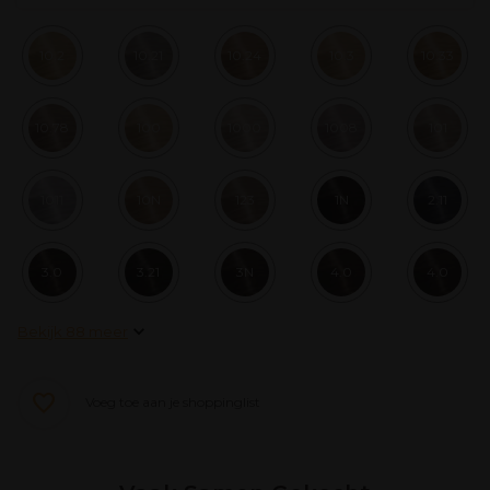
10.2
10.21
10.24
10.3
10.33
10.78
100
1000
1008
101
1011
10N
123
1N
2.11
3.0
3.21
3N
4.0
4.0
Bekijk 88 meer
Voeg toe aan je shoppinglist