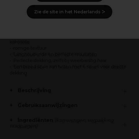
Zie de site in het Nederlands ᐳ
Overzicht
Klassieke permanente haarkleur verrijkt met
kokosolie
romige textuur
Langhoudende en perfecte resultaten
Perfecte dekking, zelfs bij weerbarstig haar
Een breed scala aan tinten met 6 series voor directe
dekking
Beschrijving
Gebruiksaanwijzingen
Ingrediënten
(kan wijzigen, verpakking
raadplegen)