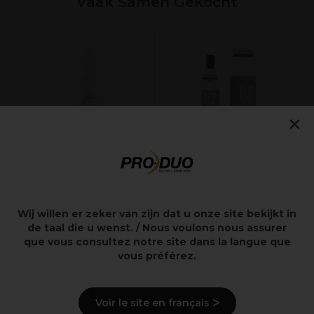
Vaak Samen Gekocht
×
Kemon Uni Color
L'Oréal Professionnel
Créme Ontwikkelaar
Majirel Cool Cover
Wij willen er zeker van zijn dat u onze site bekijkt in
12%-40Vol 1L
Permanent
de taal die u wenst. / Nous voulons nous assurer
Haarkleuring 5.17
que vous consultez notre site dans la langue que
60ml
vous préférez.
14,50€
11,55€
excl. BTW
excl. BTW
Voir le site en français ᐳ