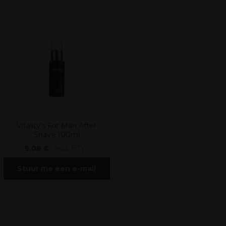
Vitality's
Vitality's For Man After
Shave 100ml
9,08 €
excl. BTW
Stuur me een e-mail