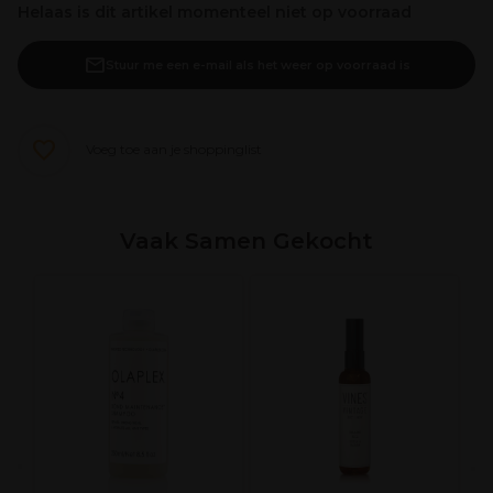
Helaas is dit artikel momenteel niet op voorraad
Stuur me een e-mail als het weer op voorraad is
Voeg toe aan je shoppinglist
Vaak Samen Gekocht
R
oo