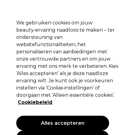
Profiteer van 10% extra korting op je 1e online bestelling met code:
PRO10
Aanmelden
We gebruiken cookies om jouw
beauty‑ervaring naadloos te maken – ter
Merken
Deals ⭐
Haar
Elektra
Salon interieur
Beauty
ondersteuning van
websitefunctionaliteiten, het
Volgende dag geleverd*
Na verzending, maandag t/m vrijdag
personaliseren van aanbiedingen met
onze vertrouwde partners en om jouw
ervaring met ons merk te verbeteren. Kies
Vitality's
‘Alles accepteren’ als je deze naadloze
Vitality's For Man After Shave 100ml
ervaring wilt. Je kunt ook je voorkeuren
instellen via ‘Cookie‑instellingen’ of
(
0
)
doorgaan met ‘Alleen essentiële cookies’.
9,08 €
EXCL BTW
(PROFESSIONELE PRIJS)
Cookiebeleid
(
10,99 €
incl. BTW)
| 9.08 € per 100ml
Alles accepteren