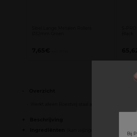
Sibel Lange Metalen Rollers
S-PRO 
Ø32mm Groen
Black
7,65€
65,6
excl. BTW
Overzicht
Werkt alleen Roestvrij staal afwerking Rubber v
Beschrijving
Ingrediënten
(kan wijzigen, verpakking raad
Bij 