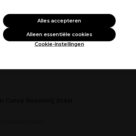
O10
Alles accepteren
Aanmelden
Alleen essentiële cookies
tudenten
Inspiratie
Professionele Awards
Cookie-instellingen
n Curva Roestvrij Staal
FESSIONELE PRIJS)