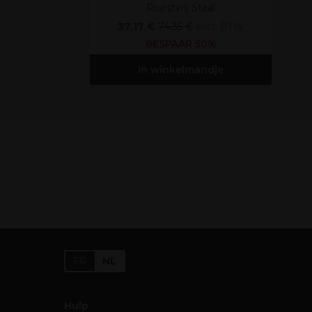
Roestvrij Staal
37,17 €
74,35 €
excl. BTW
BESPAAR 50%
In winkelmandje
FR
NL
Hulp