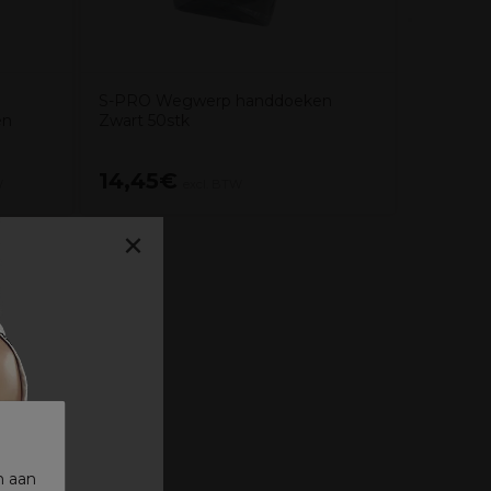
S-PRO Wegwerp handdoeken
en
Zwart 50stk
14,45€
44,2
W
excl. BTW
×
n aan