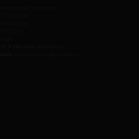
Neem contact met ons op
PRO-DUO NV
Traktaatweg 1,
9000 Gent,
België
+32 9 293 0072
(Nederlands)
Email:
klantendienst.be@pro-duo.com