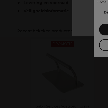
zowel 
Levering en voorraad
V
Veiligheidsinformatie
De
Recent bekeken producten
PROMOTIE
S-PRO
Salon Services Voetsteun Curva