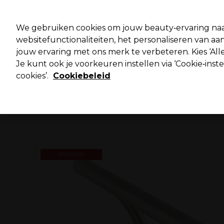
Pro
We gebruiken cookies om jouw beauty‑ervaring naa
websitefunctionaliteiten, het personaliseren van 
jouw ervaring met ons merk te verbeteren. Kies ‘Alle
Merken
Deals ⭐
Haar
Elektra
Salo
Je kunt ook je voorkeuren instellen via ‘Cookie‑inst
cookies’.
Cookiebeleid
Volgende dag geleverd*
Na verzending, maandag t/m vrijdag
PROMOTIE