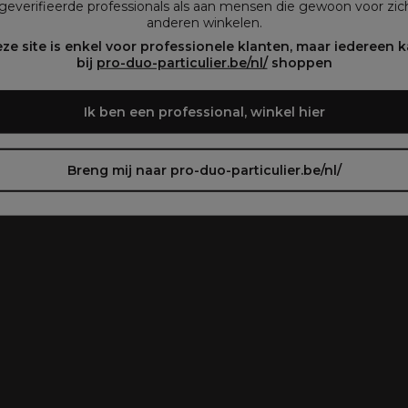
geverifieerde professionals als aan mensen die gewoon voor zich
anderen winkelen.
oir le site en français ᐳ
Zie de site in het Nederlands
ze site is enkel voor professionele klanten, maar iedereen 
bij
pro-duo-particulier.be/nl/
shoppen
Ik ben een professional, winkel hier
Breng mij naar pro-duo-particulier.be/nl/