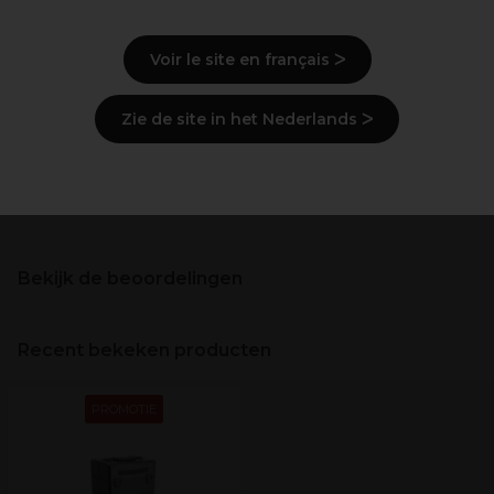
4 gemakkelijk vast te klikken zwenkwielen
Trolley-systeem in hoogte verstelbaar
Voir le site en français ᐳ
85cm hoog
Zwart aluminium trolleykoffer
Zie de site in het Nederlands ᐳ
Beschrijving
Levering en voorraad
Bekijk de beoordelingen
Recent bekeken producten
PROMOTIE