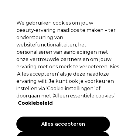
Profiteer van 10% extra korting op je 1e online bestelling met code:
PRO10
Aanmelden
We gebruiken cookies om jouw
beauty‑ervaring naadloos te maken – ter
Merken
Deals ⭐
Haar
Elektra
Salon interieur
Beauty
ondersteuning van
websitefunctionaliteiten, het
Volgende dag geleverd*
Na verzending, maandag t/m vrijdag
personaliseren van aanbiedingen met
onze vertrouwde partners en om jouw
ervaring met ons merk te verbeteren. Kies
S-PRO
‘Alles accepteren’ als je deze naadloze
S-PRO Memphis Trolleykoffer Zwart
ervaring wilt. Je kunt ook je voorkeuren
instellen via ‘Cookie‑instellingen’ of
(
1
)
doorgaan met ‘Alleen essentiële cookies’.
102,97 €
205,95 €
EXCL BTW
(PROFESSIONELE
Cookiebeleid
PRIJS)
(
124,59 €
incl. BTW)
Alles accepteren
PROMOTIE