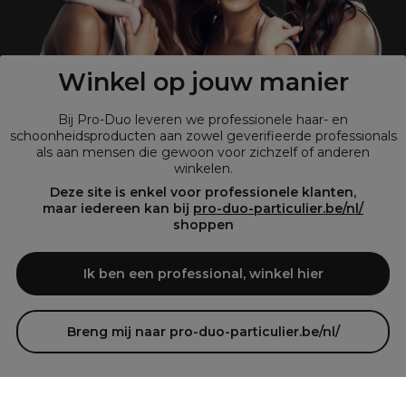
?
Shop
onze retailsite
Winkel op jouw manier
Bij Pro-Duo leveren we professionele haar- en
schoonheidsproducten aan zowel geverifieerde professionals
als aan mensen die gewoon voor zichzelf of anderen
winkelen.
Deze site is enkel voor professionele klanten,
maar iedereen kan bij
pro-duo-particulier.be/nl/
shoppen
© Tous droits réservés © Pro-Duo
2026
Bij Pro-Duo begrijpen we de unieke behoeften van de Belgische markt
Ik ben een professional, winkel hier
in haar en schoonheid. Onze hoogwaardige professionele producten
zijn niet alleen trendy, maar ook ontworpen om kappers en
schoonheidsspecialisten te ondersteunen in hun streven naar perfectie
en klanttevredenheid.
Breng mij naar pro-duo-particulier.be/nl/