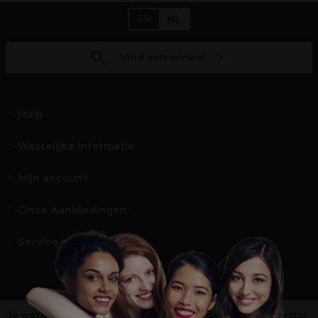
FR
NL
Vind een winkel
Hulp
Wettelijke informatie
Mijn account
Onze Aanbiedingen
Service en Contact
Je werkt niet in de kappers-, schoonheids- of barbiersector