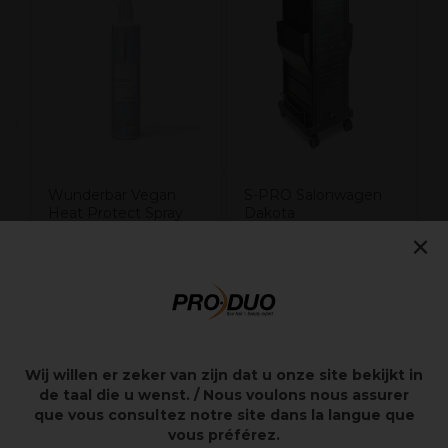
T
Z
Wunderbar Vegan
S-PRO Salonwagen
Heat Protect Spray
Dakota
200ml
×
87,52€
175,05€
excl.
18,05€
excl. BTW
BTW
Wij willen er zeker van zijn dat u onze site bekijkt in
de taal die u wenst. / Nous voulons nous assurer
Overzicht
que vous consultez notre site dans la langue que
vous préférez.
5 aanpasbare opbergniveaus