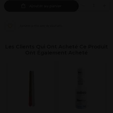
Ajouter au panier
Ajouter à ma liste de souhaits
Les Clients Qui Ont Acheté Ce Produit
Ont Également Acheté
A
T
s