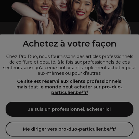
un professionnel de la coiffure ou de la beauté?
Visitez notre site pour
les particuliers !
Achetez à votre façon
Chez Pro Duo, nous fournissons des articles professionnels
de coiffure et beauté, à la fois aux professionnels de ces
secteurs, ainsi qu’à ceux souhaitant simplement acheter pour
eux-mêmes ou pour d’autres.
Ce site est réservé aux clients professionnels,
mais tout le monde peut acheter sur
pro-duo-
particulier.be/fr/
© Tous droits réservés © Pro-Duo
2026
Je suis un professionnel, acheter ici
Pro-Duo est le choix incontournable pour les professionnels de la
beauté à la recherche de produits de qualité supérieure. Notre
assortiment diversifié, qui inclut des articles innovants et respectueux
Me diriger vers pro-duo-particulier.be/fr/
de l'environnement, répond aux attentes des salons de coiffure et
instituts de beauté modernes.