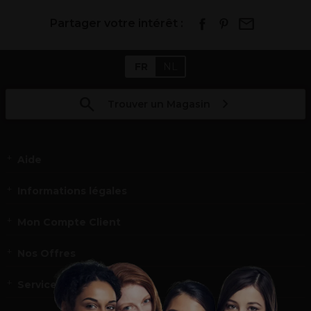
Partager votre intérêt :
FR
NL
Trouver un Magasin
Aide
Informations légales
Mon Compte Client
Nos Offres
Service et contact