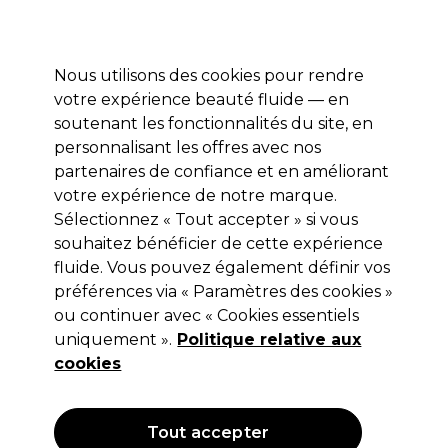
Profitez de 10 % de remise sur votre première commande pro duo avec le code:
PRO10
Se connecter
Nous utilisons des cookies pour rendre
votre expérience beauté fluide — en
Marques
Bons plans ⭐
Coiffure
Electro et Matériel
Equip
soutenant les fonctionnalités du site, en
personnalisant les offres avec nos
Livraison le lendemain*
Après expédition, du lundi au vendredi
partenaires de confiance et en améliorant
votre expérience de notre marque.
Sélectionnez « Tout accepter » si vous
ASP
souhaitez bénéficier de cette expérience
ASP Lime à Ongles en Bois 180 3pcs
fluide. Vous pouvez également définir vos
préférences via « Paramètres des cookies »
(
0
)
ou continuer avec « Cookies essentiels
3,85 €
Hors TVA
(TARIF PROFESSIONNEL)
uniquement ».
Politique relative aux
(
4,66 €
TVA incluse)
cookies
Tout accepter