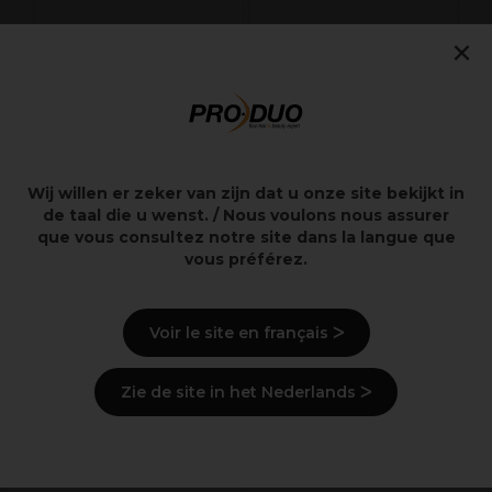
×
Sibel Lime à Ongles
Andreia Professional
Classic 12cm
Fiber Base Vernis gel
sans Hema - Blanc
doux pailleté 10.5ml
2,25€
6,99€
Hors TVA
Hors TVA
Wij willen er zeker van zijn dat u onze site bekijkt in
de taal die u wenst. / Nous voulons nous assurer
que vous consultez notre site dans la langue que
vous préférez.
Points clés
Voir le site en français ᐳ
Livraison et stock
Zie de site in het Nederlands ᐳ
Derniers produits consultés