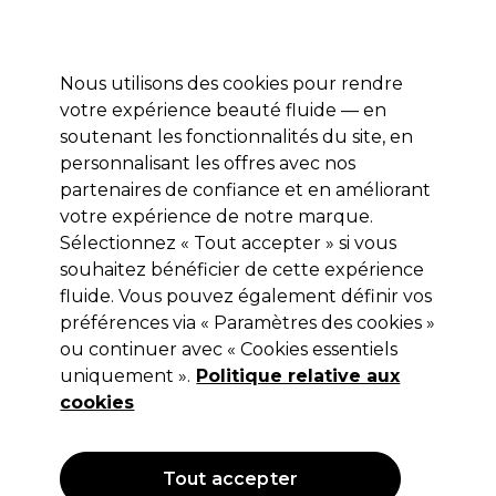
Profitez de 10 % de remise sur votre première commande pro duo avec le code:
PRO10
Se connecter
Nous utilisons des cookies pour rendre
votre expérience beauté fluide — en
Marques
Bons plans ⭐
Coiffure
Electro et Matériel
Equip
soutenant les fonctionnalités du site, en
personnalisant les offres avec nos
Livraison le lendemain*
Après expédition, du lundi au vendredi
partenaires de confiance et en améliorant
votre expérience de notre marque.
Sélectionnez « Tout accepter » si vous
Goldwell
souhaitez bénéficier de cette expérience
Goldwell Topchic Blonding Cream
fluide. Vous pouvez également définir vos
60ml
préférences via « Paramètres des cookies »
ou continuer avec « Cookies essentiels
(
0
)
uniquement ».
Politique relative aux
15,20 €
Hors TVA
(TARIF PROFESSIONNEL)
cookies
(
18,39 €
TVA incluse)
| 25.33 € pour 100ml
Tout accepter