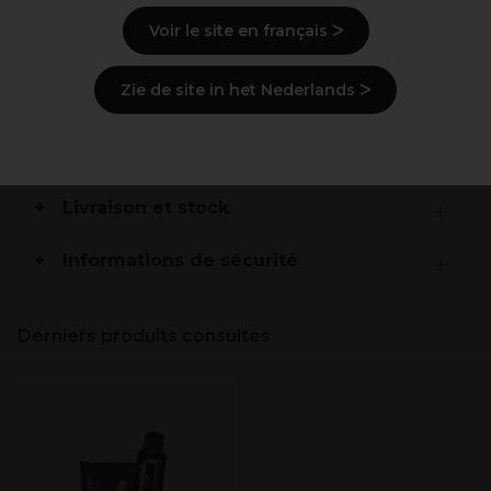
Une brillance maximale
Voir le site en français ᐳ
Dans le ton blond de la crème Blonding
Zie de site in het Nederlands ᐳ
Description
Mode d'emploi
Livraison et stock
Informations de sécurité
Derniers produits consultés