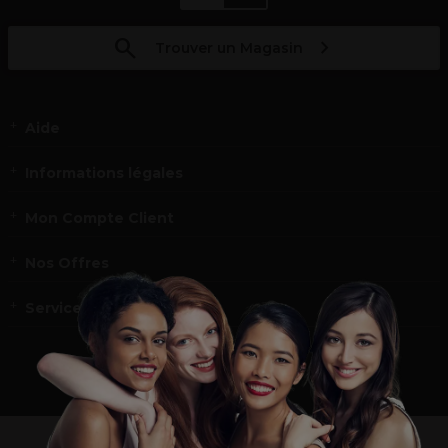
Trouver un Magasin
Aide
Informations légales
Mon Compte Client
Nos Offres
Service et contact
un professionnel de la coiffure ou de la beauté?