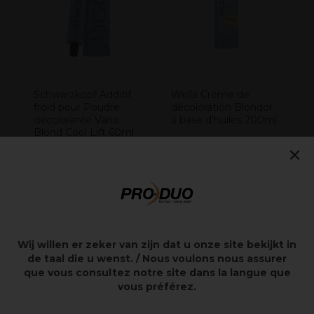
Schwarzkopf Additif
Wella Crème de
froid pour Poudre
décoloration Blondor
décolorante Vario
à base d'huiles 200ml
Blond Cool Lift 60ml
16,02€
×
26,70€
14,90€
Hors TVA
Hors TVA
Wij willen er zeker van zijn dat u onze site bekijkt in
Points clés
de taal die u wenst. / Nous voulons nous assurer
que vous consultez notre site dans la langue que
Coloration permanente Goldwell Topchic
vous préférez.
Formule pour rehausser le blond
Protégez tout en colorant