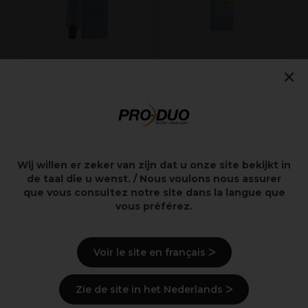
×
Schwarzkopf Igora
Wella Blondor Creme
Vario Blond Cool Lift
200ml
60ml
16,02€
26,70€
excl.
14,90€
excl. BTW
BTW
Wij willen er zeker van zijn dat u onze site bekijkt in
de taal die u wenst. / Nous voulons nous assurer
que vous consultez notre site dans la langue que
vous préférez.
Overzicht
Voir le site en français ᐳ
Levering en voorraad
Zie de site in het Nederlands ᐳ
Veiligheidsinformatie