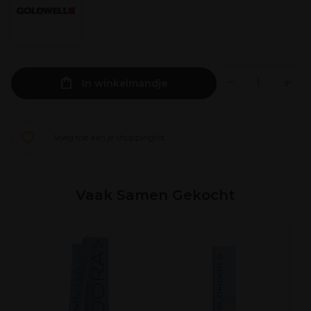
In winkelmandje
Voeg toe aan je shoppinglist
Vaak Samen Gekocht
X
B
L