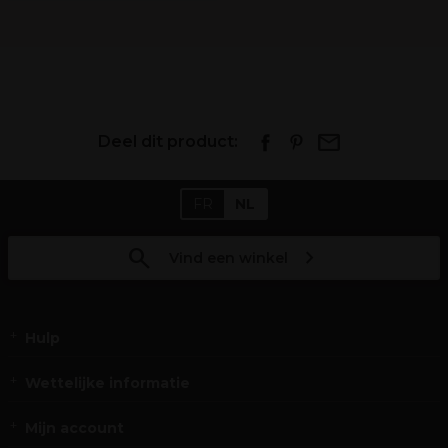
Deel dit product:
FR
NL
Vind een winkel
Hulp
Wettelijke informatie
Mijn account