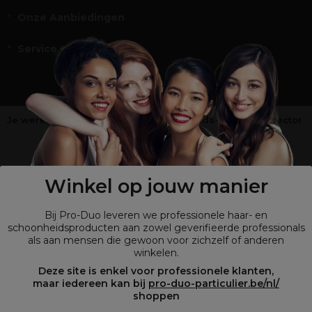
Onze Aanbiedingen
Service en Contact
Je werkt niet in de kappers-, schoonheids- of barbiersector
?
Shop
onze retailsite
Winkel op jouw manier
Bij Pro-Duo leveren we professionele haar- en
schoonheidsproducten aan zowel geverifieerde professionals
als aan mensen die gewoon voor zichzelf of anderen
winkelen.
Deze site is enkel voor professionele klanten,
maar iedereen kan bij
pro-duo-particulier.be/nl/
shoppen
© Tous droits réservés © Pro-Duo
2026