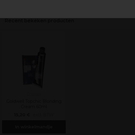
Recent bekeken producten
Goldwell
Goldwell Topchic Blonding
Cream 60ml
15,20 €
excl. BTW
In winkelmandje