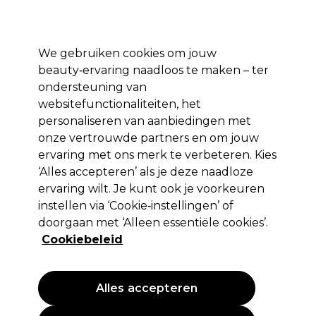
Profiteer van 10% extra korting op je 1e online bestelling met code:
PRO10
Aanmelden
We gebruiken cookies om jouw
beauty‑ervaring naadloos te maken – ter
Merken
Deals ⭐
Haar
Elektra
Salon interieur
Beauty
ondersteuning van
websitefunctionaliteiten, het
Volgende dag geleverd*
Na verzending, maandag t/m vrijdag
personaliseren van aanbiedingen met
onze vertrouwde partners en om jouw
ervaring met ons merk te verbeteren. Kies
Goldwell
‘Alles accepteren’ als je deze naadloze
Goldwell Topchic Blonding Cream
ervaring wilt. Je kunt ook je voorkeuren
60ml
instellen via ‘Cookie‑instellingen’ of
doorgaan met ‘Alleen essentiële cookies’.
(
0
)
Cookiebeleid
15,20 €
EXCL BTW
(PROFESSIONELE PRIJS)
(
18,39 €
incl. BTW)
| 25.33 € per 100ml
Alles accepteren