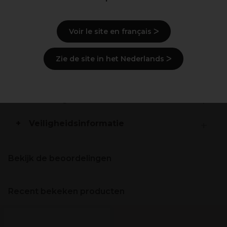
Beschrijving
Voir le site en français ᐳ
Gebruiksaanwijzingen
Zie de site in het Nederlands ᐳ
Ingrediënten
(kan wijzigen, verpakking
raadplegen)
Levering en voorraad
Veiligheidsinformatie
Bekijk de beoordelingen
Recent bekeken producten