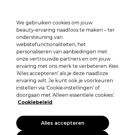
Profiteer van 10% extra korting op je 1e online bestelling met code:
PRO10
Aanmelden
We gebruiken cookies om jouw
beauty‑ervaring naadloos te maken – ter
Merken
Deals ⭐
Haar
Elektra
Salon interieur
Beauty
ondersteuning van
websitefunctionaliteiten, het
Volgende dag geleverd*
Na verzending, maandag t/m vrijdag
personaliseren van aanbiedingen met
onze vertrouwde partners en om jouw
ervaring met ons merk te verbeteren. Kies
Andreia Professional
‘Alles accepteren’ als je deze naadloze
Andreia Professional All In One -
ervaring wilt. Je kunt ook je voorkeuren
Remover 100ml
instellen via ‘Cookie‑instellingen’ of
doorgaan met ‘Alleen essentiële cookies’.
(
2
)
Cookiebeleid
1,99 €
EXCL BTW
(PROFESSIONELE PRIJS)
(
2,41 €
incl. BTW)
| 1.99 € per 100ml
Alles accepteren