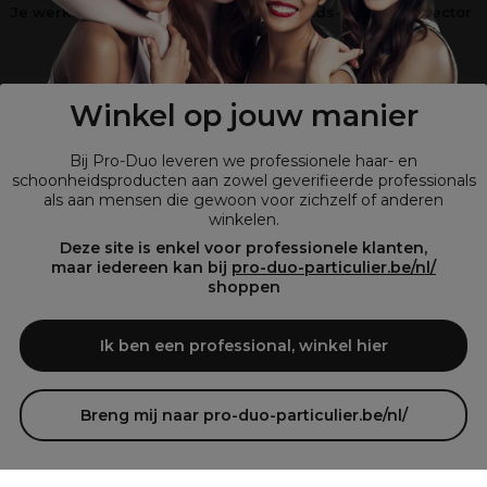
Je werkt niet in de kappers-, schoonheids- of barbiersector
?
Shop
onze retailsite
Winkel op jouw manier
Bij Pro-Duo leveren we professionele haar- en
schoonheidsproducten aan zowel geverifieerde professionals
als aan mensen die gewoon voor zichzelf of anderen
winkelen.
Deze site is enkel voor professionele klanten,
maar iedereen kan bij
pro-duo-particulier.be/nl/
shoppen
© Tous droits réservés © Pro-Duo
2026
Bij Pro-Duo begrijpen we de unieke behoeften van de Belgische markt
Ik ben een professional, winkel hier
in haar en schoonheid. Onze hoogwaardige professionele producten
zijn niet alleen trendy, maar ook ontworpen om kappers en
schoonheidsspecialisten te ondersteunen in hun streven naar perfectie
en klanttevredenheid.
Breng mij naar pro-duo-particulier.be/nl/