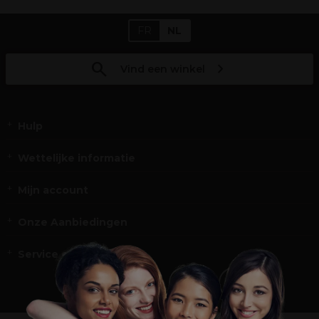
FR
NL
Vind een winkel
Hulp
Wettelijke informatie
Mijn account
Onze Aanbiedingen
Service en Contact