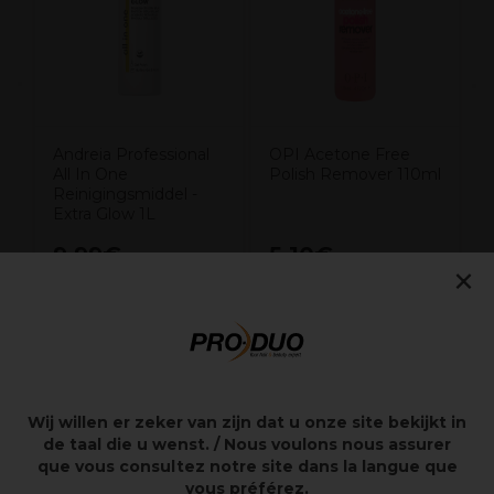
Andreia Professional
OPI Acetone Free
All In One
Polish Remover 110ml
Reinigingsmiddel -
Extra Glow 1L
9,99€
5,10€
excl. BTW
excl. BTW
×
Overzicht
Wij willen er zeker van zijn dat u onze site bekijkt in
de taal die u wenst. / Nous voulons nous assurer
Remover voor kunstnagels.
que vous consultez notre site dans la langue que
100% vegan. 100% dierproefvrij.
vous préférez.