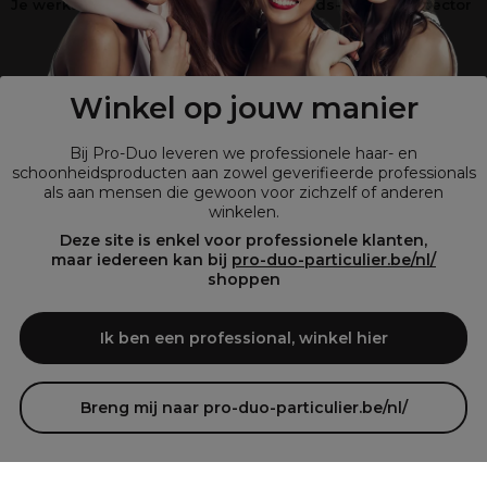
Je werkt niet in de kappers-, schoonheids- of barbiersector
?
Shop
onze retailsite
Winkel op jouw manier
Bij Pro-Duo leveren we professionele haar- en
schoonheidsproducten aan zowel geverifieerde professionals
als aan mensen die gewoon voor zichzelf of anderen
winkelen.
Deze site is enkel voor professionele klanten,
maar iedereen kan bij
pro-duo-particulier.be/nl/
shoppen
© Tous droits réservés © Pro-Duo
2026
Bij Pro-Duo begrijpen we de unieke behoeften van de Belgische markt
Ik ben een professional, winkel hier
in haar en schoonheid. Onze hoogwaardige professionele producten
zijn niet alleen trendy, maar ook ontworpen om kappers en
schoonheidsspecialisten te ondersteunen in hun streven naar perfectie
en klanttevredenheid.
Breng mij naar pro-duo-particulier.be/nl/