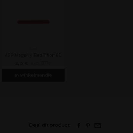
ASP
ASP Nagelvijl Red Tiflon 80
2,15 €
excl. BTW
In winkelmandje
Deel dit product: