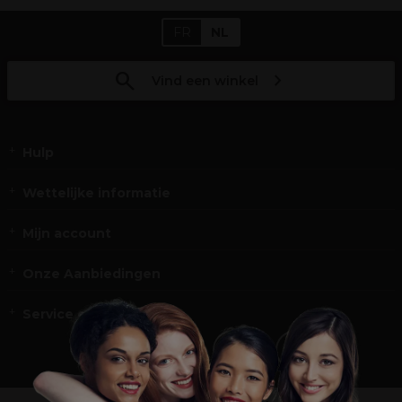
FR
NL
Vind een winkel
Hulp
Wettelijke informatie
Mijn account
Onze Aanbiedingen
Service en Contact