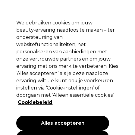
Profiteer van 10% extra korting op je 1e online bestelling met code:
PRO10
Aanmelden
We gebruiken cookies om jouw
beauty‑ervaring naadloos te maken – ter
Merken
Deals ⭐
Haar
Elektra
Salon interieur
Beauty
ondersteuning van
websitefunctionaliteiten, het
Volgende dag geleverd*
Na verzending, maandag t/m vrijdag
personaliseren van aanbiedingen met
onze vertrouwde partners en om jouw
ervaring met ons merk te verbeteren. Kies
ASP
‘Alles accepteren’ als je deze naadloze
ASP Nagelvijl Red Tiflon 80
ervaring wilt. Je kunt ook je voorkeuren
instellen via ‘Cookie‑instellingen’ of
(
0
)
doorgaan met ‘Alleen essentiële cookies’.
2,15 €
EXCL BTW
(PROFESSIONELE PRIJS)
Cookiebeleid
(
2,60 €
incl. BTW)
Alles accepteren