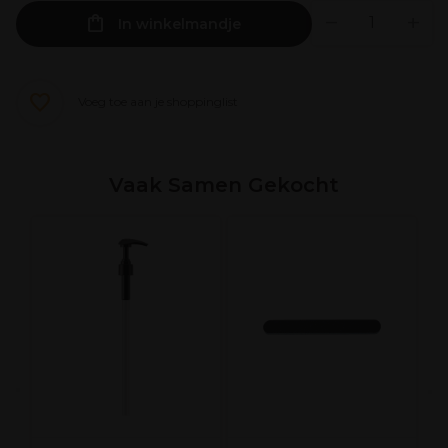
In winkelmandje
Voeg toe aan je shoppinglist
Vaak Samen Gekocht
R
C