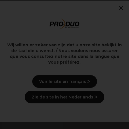
×
L'Oréal Professionnel
ASP Nagelvijl Black
Série Expert Pomp
Foam 80
1.5L
2,10€
1,55€
excl. BTW
excl. BTW
Wij willen er zeker van zijn dat u onze site bekijkt in
de taal die u wenst. / Nous voulons nous assurer
que vous consultez notre site dans la langue que
Overzicht
vous préférez.
Voir le site en français ᐳ
Levering en voorraad
Zie de site in het Nederlands ᐳ
Recent bekeken producten