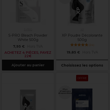
S-PRO
XP
S-PRO Bleach Powder
XP Poudre Décolorante
White 500g
500g
(
24
)
7,95 €
Hors TVA
19,85 €
Hors TVA
ACHETEZ 4 PIÈCES, PAYEZ
22€
Ajouter au panier
Choisissez les options
OFFRE
Plus
d'options
disponibles