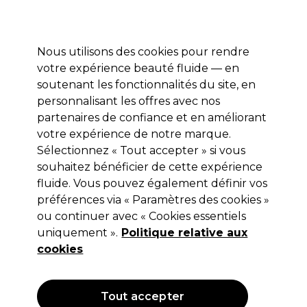
Profitez de 10 % de remise sur votre première commande pro duo avec le code:
PRO10
Se connecter
Nous utilisons des cookies pour rendre
votre expérience beauté fluide — en
Marques
Bons plans ⭐
Coiffure
Electro et Matériel
Equip
soutenant les fonctionnalités du site, en
personnalisant les offres avec nos
Livraison le lendemain*
Après expédition, du lundi au vendredi
partenaires de confiance et en améliorant
votre expérience de notre marque.
Décoloration des cheveux
Coiffure
Coloration
Sélectionnez « Tout accepter » si vous
souhaitez bénéficier de cette expérience
Décoloration des cheveux
fluide. Vous pouvez également définir vos
préférences via « Paramètres des cookies »
ou continuer avec « Cookies essentiels
uniquement ».
Politique relative aux
Filters
cookies
Trier par:
Popularité
Tout accepter
OFFRE
OFFRE