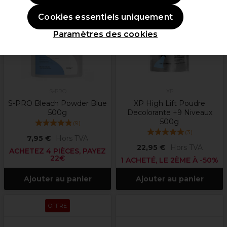
Cookies essentiels uniquement
Paramètres des cookies
S-PRO
XP
S-PRO Bleach Powder Blue
XP High Lift Poudre
500g
Decolorante +9 Niveaux
500g
(
9
)
(
3
)
7,95 €
Hors TVA
22,95 €
Hors TVA
ACHETEZ 4 PIÈCES, PAYEZ
22€
1 ACHETÉ, LE 2ÈME À -50%
Ajouter au panier
Ajouter au panier
OFFRE