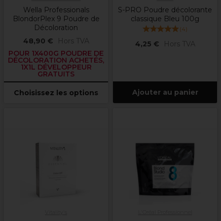
Wella Professionals
S-PRO Poudre décolorante
BlondorPlex 9 Poudre de
classique Bleu 100g
Décoloration
(
4
)
48,90 €
Hors TVA
4,25 €
Hors TVA
POUR 1X400G POUDRE DE
DÉCOLORATION ACHETÉS,
1X1L DÉVELOPPEUR
GRATUITS
Ajouter au panier
Choisissez les options
Vitality's
L'Oréal Professionnel