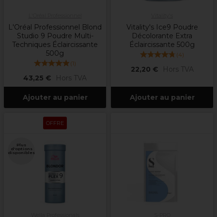
L'Oréal Professionnel
Vitality's
L'Oréal Professionnel Blond
Vitality's Ice9 Poudre
Studio 9 Poudre Multi-
Décolorante Extra
Techniques Éclaircissante
Éclaircissante 500g
500g
(
4
)
(
1
)
22,20 €
Hors TVA
43,25 €
Hors TVA
Ajouter au panier
Ajouter au panier
OFFRE
Plus
d'options
disponibles
Wella Professionals
S-PRO