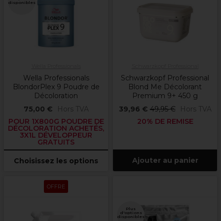
disponibles
Wella Professionals
Schwarzkopf Professional
Wella Professionals
Schwarzkopf Professional
BlondorPlex 9 Poudre de
Blond Me Décolorant
Décoloration
Premium 9+ 450 g
75,00 €
Hors TVA
39,96 €
49,95 €
Hors TVA
POUR 1X800G POUDRE DE
20% DE REMISE
DÉCOLORATION ACHETÉS,
3X1L DÉVELOPPEUR
GRATUITS
Ajouter au panier
Choisissez les options
OFFRE
Plus
d'options
disponibles