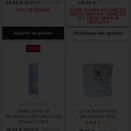
39,96 €
49,95 €
Hors TVA
48,90 €
Hors TVA
20% DE REMISE
POUR 1X400G POUDRE DE
DÉCOLORATION ACHETÉS,
1X1L DÉVELOPPEUR
GRATUITS
Ajouter au panier
Choisissez les options
OFFRE
Wella Professionals
Lômé Paris
Wella Crème de
Lômé Paris Poudre
décoloration Blondor à base
décolorante 450g
d'huiles 200ml
(
8
)
16,02 €
26,70 €
Hors TVA