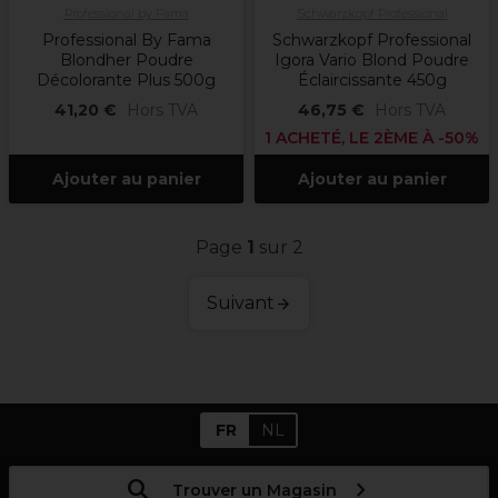
Professional by Fama
Schwarzkopf Professional
Professional By Fama
Schwarzkopf Professional
Blondher Poudre
Igora Vario Blond Poudre
Décolorante Plus 500g
Éclaircissante 450g
41,20 €
Hors TVA
46,75 €
Hors TVA
1 ACHETÉ, LE 2ÈME À -50%
Ajouter au panier
Ajouter au panier
Page
1
sur 2
Suivant
FR
NL
Trouver un Magasin